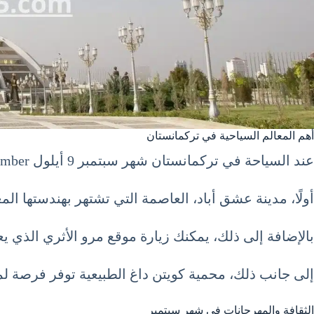
أهم المعالم السياحية في تركمانستان
عند السياحة في تركمانستان شهر سبتمبر 9 أيلول September، ستجد أن هناك العديد من المعالم السياحية التي تستحق الزيارة.
أولًا، مدينة عشق أباد، العاصمة التي تشتهر بهندستها المع
بالإضافة إلى ذلك، يمكنك زيارة موقع مرو الأثري الذي يع
إلى جانب ذلك، محمية كويتن داغ الطبيعية توفر فرصة لمشا
الثقافة والمهرجانات في شهر سبتمبر