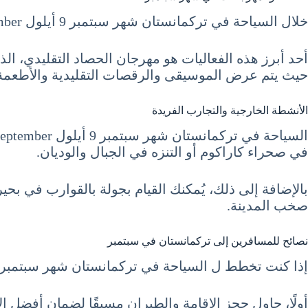
خلال السياحة في تركمانستان شهر سبتمبر 9 أيلول September، تُقام العديد من الفعاليات الثقافية والمهرجانات.
أحد أبرز هذه الفعاليات هو مهرجان الحصاد التقليدي، الذي
حيث يتم عرض الموسيقى والرقصات التقليدية والأطعمة 
الأنشطة الخارجية والتجارب الفريدة
في صحراء كاراكوم أو التنزه في الجبال والوديان.
بالإضافة إلى ذلك، يُمكنك القيام بجولة بالقوارب في بح
صخب المدينة.
نصائح للمسافرين إلى تركمانستان في سبتمبر
إذا كنت تخطط ل السياحة في تركمانستان شهر سبتمبر 9 أيلول September، هناك بعض النصائح التي يجب أن تأخذها في الاعتبار
أولًا، حاول حجز الإقامة والطيران مسبقًا لضمان أفضل ال