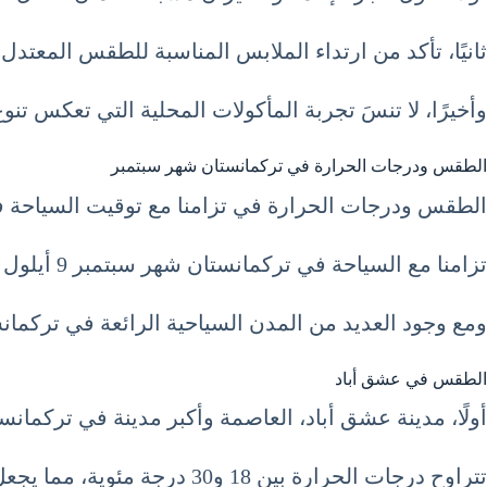
ثانيًا، تأكد من ارتداء الملابس المناسبة للطقس المعتدل 
وأخيرًا، لا تنسَ تجربة المأكولات المحلية التي تعكس تنو
الطقس ودرجات الحرارة في تركمانستان شهر سبتمبر
الطقس ودرجات الحرارة في تزامنا مع توقيت السياحة في تركمانستان شهر سبتمبر 9 أيلول er
تزامنا مع السياحة في تركمانستان شهر سبتمبر 9 أيلول September يتميز بمناخ معتدل وأجواء مريحة تجعل السفر والتنقل بين المدن أكثر سهولة ومتعة.
ومع وجود العديد من المدن السياحية الرائعة في تركم
الطقس في عشق أباد
أولًا، مدينة عشق أباد، العاصمة وأكبر مدينة في تركمان
تتراوح درجات الحرارة بين 18 و30 درجة مئوية، مما يجعل الجو مريحًا للسياحة والتنزه في شوارعها الجميلة وزيارة معالمها السياحية الشهيرة.