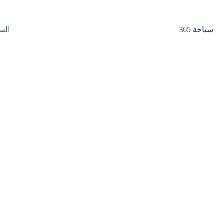
لتجاوز
لى
لمحتوى
سياحة 365
الس