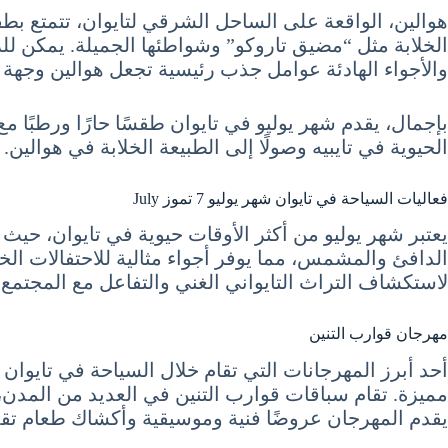
الخلابة مثل “مضيق تاروكو” وشواطئها الجميلة. يمكن ل
والأجواء الهادئة عوامل جذب رئيسية تجعل هوالين وجهة م
بإجمال، يقدم شهر يوليو في تايوان طقسًا حارًا ورطبًا م
الحيوية في تايبيه وصولًا إلى الطبيعة الخلابة في هوالين.
فعاليات السياحة في تايوان شهر يوليو 7 تموز July
يعتبر شهر يوليو من أكثر الأوقات حيوية في تايوان، حيث
الدافئ والمشمس، مما يوفر أجواء مثالية للاحتفالات الخ
لاستكشاف التراث التايواني الغني والتفاعل مع المجتمع 
مهرجان قوارب التنين
مميزة. تقام سباقات قوارب التنين في العديد من المدن
يقدم المهرجان عروضًا فنية وموسيقية وأكشاك طعام تقدم ا