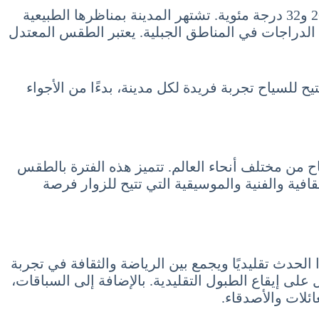
هوالين، الواقعة على الساحل الشرقي لتايوان، تتمتع بطقس أكثر اعتدالًا في يوليو مع درجات حرارة تتراوح بين 26 و32 درجة مئوية. تشتهر المدينة بمناظرها الطبيعية
الدراجات في المناطق الجبلية. يعتبر الطقس المعتدل
 للسياح تجربة فريدة لكل مدينة، بدءًا من الأجواء
اح من مختلف أنحاء العالم. تتميز هذه الفترة بالطقس
فية والفنية والموسيقية التي تتيح للزوار فرصة
و 7 تموز July هو مهرجان قوارب التنين. يُعد هذا الحدث تقليديًا ويجمع بين الرياضة والثقافة في تجربة
ى إيقاع الطبول التقليدية. بالإضافة إلى السباقات،
ائلات والأصدقاء.