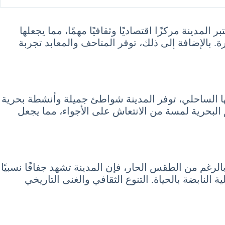
يو طقسًا حارًا ورطبًا مع درجات حرارة تتراوح بين 28 و35 درجة مئوية. تعتبر المدينة مركزًا اقتصاديًا وثقافيًا مهمًا، مما يجعلها
عالمها الشهيرة مثل “برج تايبيه 101” والأسواق الليلية الشهيرة. بالإضافة إلى ذلك، توفر المتاحف والمعابد تجربة
ح بين 29 و34 درجة مئوية في يوليو. بفضل موقعها الساحلي، توفر المدينة شواطئ جميلة وأنشطة بحرية
 البحرية لمسة من الانتعاش على الأجواء، مما يجعل
خ، تتميز بدرجات حرارة تتراوح بين 27 و33 درجة مئوية في يوليو. بالرغم من الطقس الحار، فإن المدينة تشهد جفافًا نسبيًا
النابضة بالحياة. التنوع الثقافي والغنى التاريخي