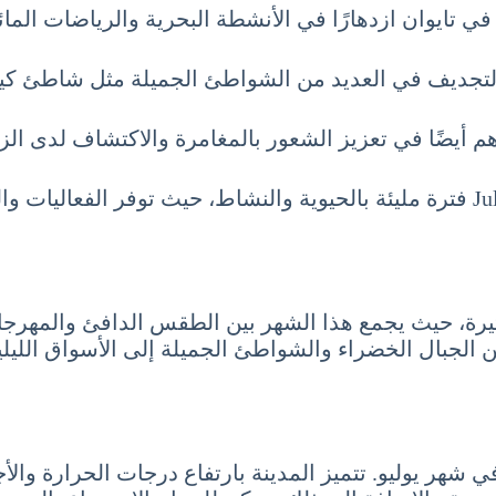
ليو في تايوان ازدهارًا في الأنشطة البحرية والرياضات 
التجديف في العديد من الشواطئ الجميلة مثل شاطئ كي
م أيضًا في تعزيز الشعور بالمغامرة والاكتشاف لدى الزو
في الختام، تعتبر السياحة في تايوان شهر يوليو 7 تموز July فترة مليئة بالحيوية وا
رة، حيث يجمع هذا الشهر بين الطقس الدافئ والمهرجانات 
 الجبال الخضراء والشواطئ الجميلة إلى الأسواق الليلية 
في شهر يوليو. تتميز المدينة بارتفاع درجات الحرارة والأ