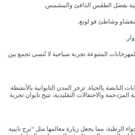
المائية بفضل الطقس الدافئ والمشمس.
نغشاو وشاطئ فو لونغ.
ار.
لنشاط، حيث توفر الفعاليات والمهرجانات المتنوعة تجربة سياحية لا تُنسى تجمع بين
النابضة بالحياة. تزخر المدن التايوانية بالأنشطة
المزدحمة والاحتفالات التقليدية، تتيح تايوان تجربة
جواء الرطبة، مما يجعل زيارة معالمها مثل “برج تايبيه