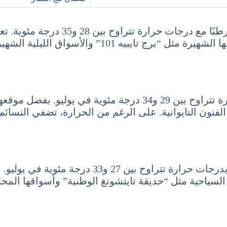
تايبيه، عاصمة تايوان، تشهد في شهر يول
مقصدًا سياحيًا بارزًا. يمكن للزوار الاستمتاع بزيارة م
كاوشيونغ، ثاني أكبر مدينة في تايوان، تشهد درجات حرارة تتراو
فنون التايوانية. على الرغم من الحرارة، تضفي النسائم
تايتشونغ، المدينة التي تجمع بين الحداثة والتاري
لسياحية مثل “حديقة تايتشونغ الوطنية” وأسواقها المحلية 