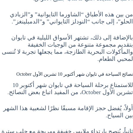
من بين هذه الأطباق “الشاورما التايوانية” و”الزبادي
الحلو”، إلى جانب “النودلز التايواني” و”الدمبلينغز”.
بالإضافة إلى ذلك، تشتهر الأسواق الليلية في تايوان
بتقديم مجموعة متنوعة من الوجبات الخفيفة
والمأكولات البحرية الطازجة، مما يجعلها تجربة لا تُنسى
لمحبي الطعام.
نصائح السياحة في تايوان شهر أكتوبر 10 تشرين الأول October
للاستمتاع برحلة السياحة في تايوان شهر أكتوبر 10
تشرين الأول October، من المفيد اتباع بعض النصائح.
أولاً، يُفضل حجز الإقامة مسبقًا نظرًا لشعبية هذا الشهر
بين السياح.
ثانياً، يُنصح بارتداء ملابس خفيفة ومريحة مع جلب سترة