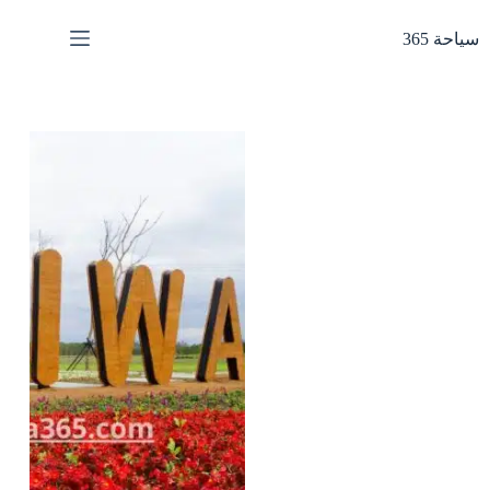
لتجاوز
لى
سياحة 365
لمحتوى