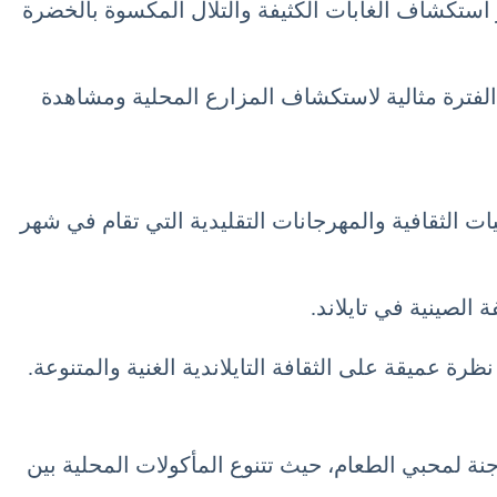
ر استكشاف الغابات الكثيفة والتلال المكسوة بالخضرة
 الفترة مثالية لاستكشاف المزارع المحلية ومشاهدة
 تشمل أيضاً العديد من الفعاليات الثقافية والمهرجانات التقليدية التي تقام في شهر
الصينية في تايلاند.
رة عميقة على الثقافة التايلاندية الغنية والمتنوعة.
ي جزءاً لا يتجزأ من االسياحة في تايلاند شهر يونيو 6 حزيران June. تُعتبر تايلاند جنة لمحبي الطعام، حيث تتنوع المأكولات المحلية بين