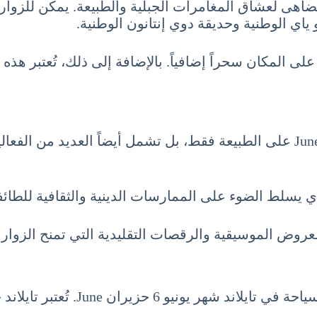
 تُضاهى لعشاق المغامرات الجبلية والطبيعة. يمكن للزوا
ياي الوطنية وحديقة دوي إنتانون الوطنية.
ى المكان سحراً إضافياً. بالإضافة إلى ذلك، تُعتبر هذه
لا تقتصر تجربة السياحة في تايلاند شهر يونيو 6 حزيران June على الطبيعة فقط، بل
 يسلط الضوء على الممارسات الدينية والثقافية للطائفة 
لعروض الموسيقية والرقصات التقليدية التي تمنح الزوار نظ
أخيراً وليس آخراً، تُعد تجربة الطه