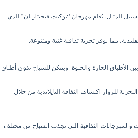
 سبيل المثال، يُقام مهرجان “بوكيت فيجيتاريان” الذي
دية، مما يوفر تجربة ثقافية غنية ومتنوعة.
ي تايلاند شهر يونيو 6 حزيران June. تتنوع المأكولات المحلية بين الأطباق الحارة والحلوة، ويمكن للسياح تذوق أطباق
التجربة للزوار اكتشاف الثقافة التايلاندية من خلال
يات والمهرجانات الثقافية التي تجذب السياح من مختلف