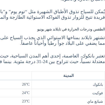
يُمكن للسياح تذوق الأطباق الشهيرة مثل “توم يوم” و”باد 
فريدة تتيح للزوار تذوق الفواكه الاستوائية الطازجة والمش
الطقس ودرجات الحرارة في تايلاند شهر يونيو
تشتهر تايلاند بمناخها الاستوائي الذي يجذب السياح على
مما يضفي على البلاد جواً رطباً وأحياناً عاصفاً.
معتدلة نسبياً، حيث تتراوح بين 24-31 درجة مئوية. بينما في شيانغ ماي، المعروفة بجمالها الطبيعي، تتراوح درجات الحرارة بين 23-32 درجة مئوية.
المدينة
26°C
بانكوك
24°C
فوكيت
23°C
شيانغ ماي