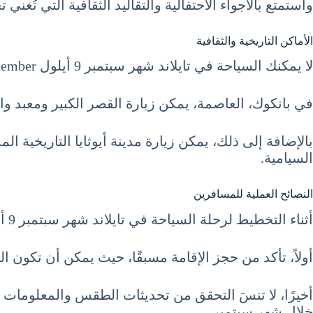
واستمتع بالأجواء الاحتفالية والتقاليد الثقافية التي تُغني
الأماكن التاريخية والثقافية
لا يمكنك السياحة في تايلاند شهر سبتمبر 9 أيلول September دون استكشاف معالمها التاريخية والثقافية.
في بانكوك، العاصمة، يمكن زيارة القصر الكبير ومعبد وات
بالإضافة إلى ذلك، يمكن زيارة مدينة أيوثايا التاريخية 
السيامية.
النصائح العملية للمسافرين
أثناء التخطيط لرحلة السياحة في تايلاند شهر سبتمبر 9 أيلول September، من المهم أن تأخذ بعين الاعتبار بعض النصائح العملية.
أولاً، تأكد من حجز الإقامة مسبقًا، حيث يمكن أن تكون ا
أخيرًا، لا تنسَ التحقق من تحديثات الطقس والمعلومات ا
خلال شهر سبتمبر.