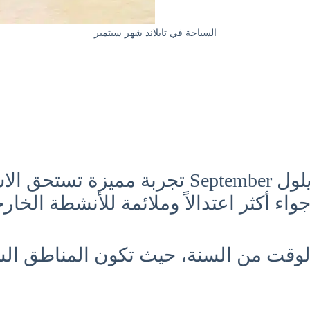
السياحة في تايلاند شهر سبتمبر
شهر سبتمبر 9 أيلول September تجربة
واء أكثر اعتدالاً وملائمة للأنشطة الخارج
الوقت من السنة، حيث تكون المناطق السي