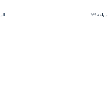
لتجاوز
لى
لمحتوى
سياحة 365
الس