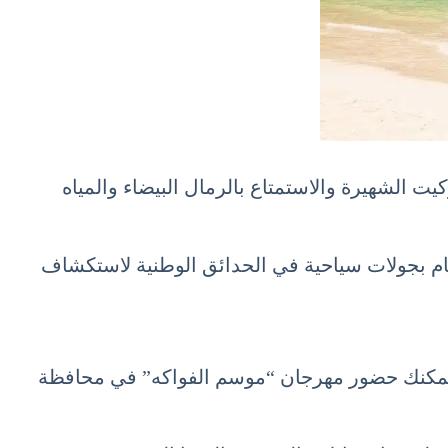
 الشهيرة والاستمتاع بالرمال البيضاء والمياه
قيام بجولات سياحية في الحدائق الوطنية لاستكشاف
 معروفة بمهرجاناتها الملونة والاحتفالات الحيوية. مع السياحة في تايلاند شهر سبتمبر 9 أيلول September، يمكنك حضور مهرجان “موسم الفواكه” في محافظة