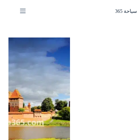
لتجاوز
لى
سياحة 365
لمحتوى