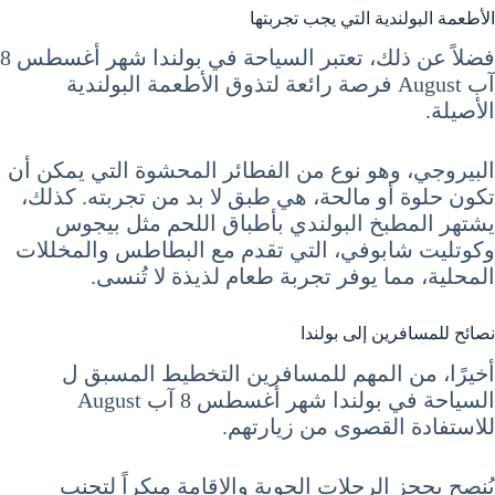
الأطعمة البولندية التي يجب تجربتها
فضلاً عن ذلك، تعتبر السياحة في بولندا شهر أغسطس 8
آب August فرصة رائعة لتذوق الأطعمة البولندية
الأصيلة.
البيروجي، وهو نوع من الفطائر المحشوة التي يمكن أن
تكون حلوة أو مالحة، هي طبق لا بد من تجربته. كذلك،
يشتهر المطبخ البولندي بأطباق اللحم مثل بيجوس
وكوتليت شابوفي، التي تقدم مع البطاطس والمخللات
المحلية، مما يوفر تجربة طعام لذيذة لا تُنسى.
نصائح للمسافرين إلى بولندا
أخيرًا، من المهم للمسافرين التخطيط المسبق ل
السياحة في بولندا شهر أغسطس 8 آب August
للاستفادة القصوى من زيارتهم.
يُنصح بحجز الرحلات الجوية والإقامة مبكراً لتجنب