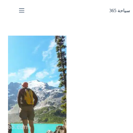
لتجاوز
لى
سياحة 365
لمحتوى