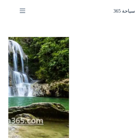
لتجاوز
لى
سياحة 365
لمحتوى