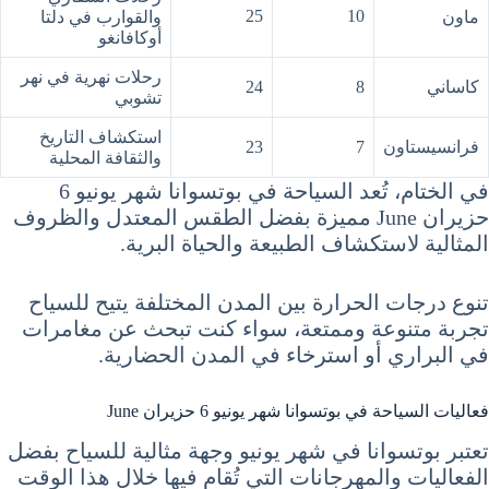
25
10
ماون
والقوارب في دلتا
أوكافانغو
رحلات نهرية في نهر
كاساني
8
24
تشوبي
استكشاف التاريخ
فرانسيستاون
7
23
والثقافة المحلية
في الختام، تُعد السياحة في بوتسوانا شهر يونيو 6
حزيران June مميزة بفضل الطقس المعتدل والظروف
المثالية لاستكشاف الطبيعة والحياة البرية.
تنوع درجات الحرارة بين المدن المختلفة يتيح للسياح
تجربة متنوعة وممتعة، سواء كنت تبحث عن مغامرات
في البراري أو استرخاء في المدن الحضارية.
فعاليات السياحة في بوتسوانا شهر يونيو 6 حزيران June
تعتبر بوتسوانا في شهر يونيو وجهة مثالية للسياح بفضل
الفعاليات والمهرجانات التي تُقام فيها خلال هذا الوقت