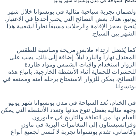
نصائح السياحة في مدن بوتسوانا شهر يونيو
ولضمان تجربة سياحية مثالية في بوتسوانا خلال شهر
يونيو، هناك بعض النصائح التي يجب أخذها في الاعتبار.
يُنصح بحجز الإقامة والرحلات مسبقاً نظراً لشعبية هذا
الشهر بين السياح.
كما يُفضل ارتداء ملابس مريحة ومناسبة للطقس
المعتدل نهاراً والبارد ليلاً. إضافة إلى ذلك، يجب على
الزوار استخدام واقيات الشمس ومواد طاردة
للحشرات للحماية أثناء الأنشطة الخارجية. باتباع هذه
النصائح، يمكن للزوار الاستمتاع برحلة آمنة وممتعة في
بوتسوانا.
في الختام، تُعد السياحة في مدن بوتسوانا شهر يونيو
وجهة مثالية بفضل تنوع مدنها وتعدد الأنشطة التي يمكن
القيام بها. من الثقافة والتاريخ في جابورون
وفرانسيستاون إلى المغامرات البرية في ماون
وكاساني، تقدم بوتسوانا تجربة لا تُنسى لجميع أنواع