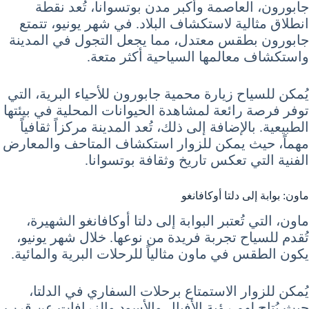
جابورون، العاصمة وأكبر مدن بوتسوانا، تُعد نقطة
انطلاق مثالية لاستكشاف البلاد. في شهر يونيو، تتمتع
جابورون بطقس معتدل، مما يجعل التجول في المدينة
واستكشاف معالمها السياحية أكثر متعة.
يُمكن للسياح زيارة محمية جابورون للأحياء البرية، التي
توفر فرصة رائعة لمشاهدة الحيوانات المحلية في بيئتها
الطبيعية. بالإضافة إلى ذلك، تُعد المدينة مركزاً ثقافياً
مهماً، حيث يمكن للزوار استكشاف المتاحف والمعارض
الفنية التي تعكس تاريخ وثقافة بوتسوانا.
ماون: بوابة إلى دلتا أوكافانغو
ماون، التي تُعتبر البوابة إلى دلتا أوكافانغو الشهيرة،
تُقدم للسياح تجربة فريدة من نوعها. خلال شهر يونيو،
يكون الطقس في ماون مثالياً للرحلات البرية والمائية.
يُمكن للزوار الاستمتاع برحلات السفاري في الدلتا،
حيث يُتاح لهم رؤية الأفيال والأسود والزرافات عن قرب.