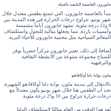
جابورون: العاصمة النابضة بالحياة
نبدأ بالعاصمة جابورون، التي تتمتع بطقس معتدل خلال
شهر يونيو. تتراوح درجات الحرارة في هذه المدينة بين
8 و22 درجة مئوية. تشهد جابورون أياماً مشمسة
وأمسيات باردة، مما يجعلها مثالية للتجول واستكشاف
المعالم السياحية مثل محمية جابورون للأحياء البرية.
إضافةً إلى ذلك، تعتبر جابورون مركزاً حضرياً يوفر
للسياح مجموعة متنوعة من الأنشطة الثقافية
والترفيهية.
ماون: بوابة دلتا أوكافانغو
بالانتقال إلى مدينة ماون، بوابة دلتا أوكافانغو الشهيرة،
نجد أن الطقس هنا خلال شهر يونيو يكون معتدلاً مع
درجات حرارة تتراوح بين 10 و25 درجة مئوية.
يُعد هذا الوقت من العام مثاليًا لاستكشاف الدلتا