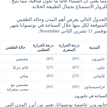
مما يعني أن السماء غالبًا ما تكون صافية، مما يتيح
للزوار الاستمتاع بجمال الطبيعة الخلابة.
الجدول التالي يعرض أهم المدن وحالة الطقس
المتوقعة لكل منها خلال السياحة في بوتسوانا شهر
نوفمبر 11 تشرين الثاني November:
درجة الحرارة
درجة الحرارة
المدينة
حالة الطقس
الصغرى
العظمى
28°C
18°C
جابورون
مشمس
32°C
20°C
ماون
غائم جزئيًا
30°C
22°C
كاساني
صافٍ
مشمس مع
فرانسيستاون
19°C
29°C
سحب متفرقة
السياحة في جابورون
جابورون، عاصمة بوتسوانا، تعتبر من أبرز المدن التي