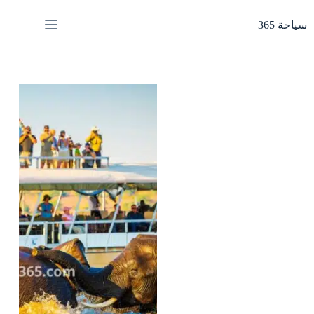
لتجاوز
لى
سياحة 365
لمحتوى