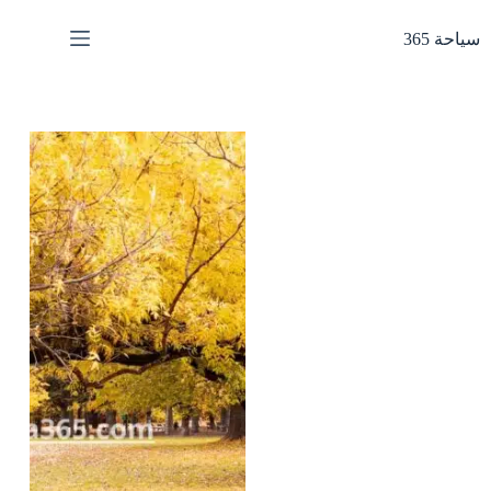
لتجاوز
لى
سياحة 365
لمحتوى