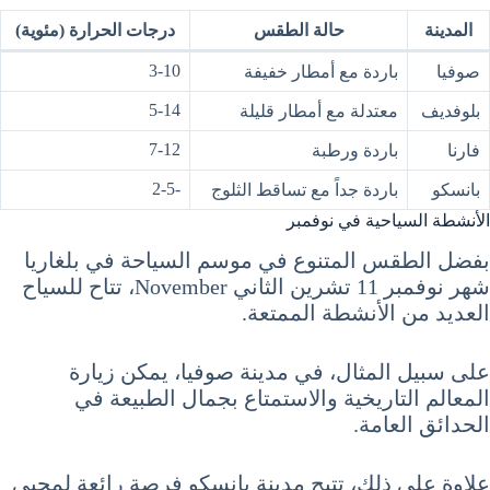
المدينة
حالة الطقس
درجات الحرارة (مئوية)
3-10
صوفيا
باردة مع أمطار خفيفة
5-14
بلوفديف
معتدلة مع أمطار قليلة
7-12
فارنا
باردة ورطبة
-2-5
بانسكو
باردة جداً مع تساقط الثلوج
الأنشطة السياحية في نوفمبر
بفضل الطقس المتنوع في موسم السياحة في بلغاريا
شهر نوفمبر 11 تشرين الثاني November، تتاح للسياح
العديد من الأنشطة الممتعة.
على سبيل المثال، في مدينة صوفيا، يمكن زيارة
المعالم التاريخية والاستمتاع بجمال الطبيعة في
الحدائق العامة.
علاوة على ذلك، تتيح مدينة بانسكو فرصة رائعة لمحبي