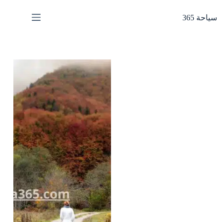
لتجاوز
لى
سياحة 365
لمحتوى