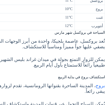
11°C
بروكسل
10°C
بروج
11°C
غنت
12°C
أنتويرب
السياحة في بروكسل شهر مارس
تُعد بروكسل، عاصمة بلجيكا، واحدة من أبرز الوجهات ا
يضفي عليها جواً مميزاً ومناسباً للاستكشاف.
يمكن للزوار التمتع بجولة في ميدان غراند بليس الشهير، 
طبيعياً رائعاً للاستمتاع بأول أيام الربيع.
استكشاف بروج في بداية الربيع
بروج
، المدينة الساحرة بقنواتها الرومانسية، تقدم لزو
يبقى رائعاً.
يُمكن للسياح التجول عبر قنوات المدينة واستكشاف الساح