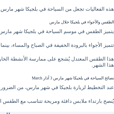
هذه الفعاليات تجعل من السياحة في بلجيكا شهر مارس 3 آذار March وقتاً مثالياً لزيارة البلاد والاستمتاع بأجوائها الحيوية.
الطقس والأجواء في بلجيكا خلال مارس
يتميز الطقس في موسم السياحة في بلجيكا شهر مارس 3 آذار March بالاعتدال، حيث تبدأ درجات الحرارة في الارتفاع تدريجياً بعد فصل الشتاء البار
تتميز الأجواء بالبرودة الخفيفة في الصباح والمساء، بينم
هذا الطقس المعتدل يُشجع على ممارسة الأنشطة الخارجي
هذا الشهر.
نصائح السياحة في بلجيكا شهر مارس 3 آذار March
عند التخطيط لزيارة بلجيكا في شهر مارس، من الضروري
يُنصح بارتداء ملابس دافئة ومريحة تتناسب مع الطقس ال