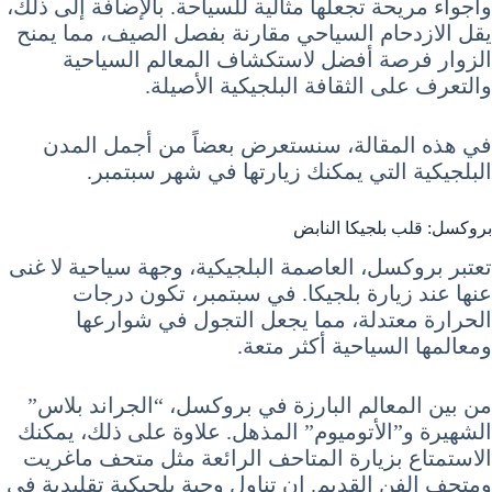
وأجواء مريحة تجعلها مثالية للسياحة. بالإضافة إلى ذلك،
يقل الازدحام السياحي مقارنة بفصل الصيف، مما يمنح
الزوار فرصة أفضل لاستكشاف المعالم السياحية
والتعرف على الثقافة البلجيكية الأصيلة.
في هذه المقالة، سنستعرض بعضاً من أجمل المدن
البلجيكية التي يمكنك زيارتها في شهر سبتمبر.
بروكسل: قلب بلجيكا النابض
تعتبر بروكسل، العاصمة البلجيكية، وجهة سياحية لا غنى
عنها عند زيارة بلجيكا. في سبتمبر، تكون درجات
الحرارة معتدلة، مما يجعل التجول في شوارعها
ومعالمها السياحية أكثر متعة.
من بين المعالم البارزة في بروكسل، “الجراند بلاس”
الشهيرة و”الأتوميوم” المذهل. علاوة على ذلك، يمكنك
الاستمتاع بزيارة المتاحف الرائعة مثل متحف ماغريت
ومتحف الفن القديم. إن تناول وجبة بلجيكية تقليدية في