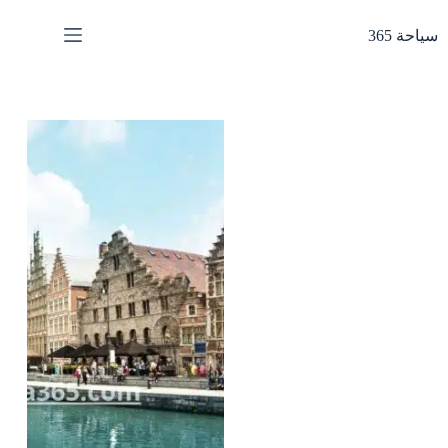
لتجاوز
لى
سياحة 365
لمحتوى