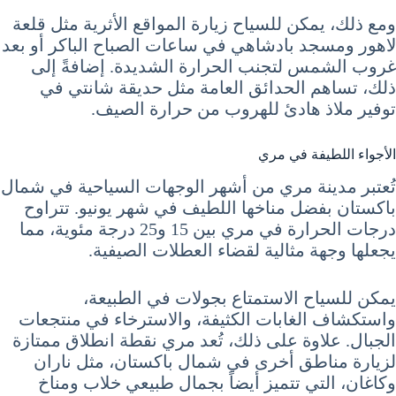
ومع ذلك، يمكن للسياح زيارة المواقع الأثرية مثل قلعة
لاهور ومسجد بادشاهي في ساعات الصباح الباكر أو بعد
غروب الشمس لتجنب الحرارة الشديدة. إضافةً إلى
ذلك، تساهم الحدائق العامة مثل حديقة شانتي في
توفير ملاذ هادئ للهروب من حرارة الصيف.
الأجواء اللطيفة في مري
تُعتبر مدينة مري من أشهر الوجهات السياحية في شمال
باكستان بفضل مناخها اللطيف في شهر يونيو. تتراوح
درجات الحرارة في مري بين 15 و25 درجة مئوية، مما
يجعلها وجهة مثالية لقضاء العطلات الصيفية.
يمكن للسياح الاستمتاع بجولات في الطبيعة،
واستكشاف الغابات الكثيفة، والاسترخاء في منتجعات
الجبال. علاوة على ذلك، تُعد مري نقطة انطلاق ممتازة
لزيارة مناطق أخرى في شمال باكستان، مثل ناران
وكاغان، التي تتميز أيضاً بجمال طبيعي خلاب ومناخ