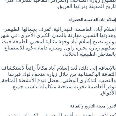
للسياح زيارة المتاحف والمراكز الثقافية للتعرف على
تاريخ المدينة وتراثها العريق.
إسلام آباد: العاصمة الخضراء
إسلام آباد، العاصمة الفيدرالية، تُعرف بجمالها الطبيعي
وهدوئها النسبي مقارنة بالمدن الكبرى الأخرى. في شهر
يونيو، تصبح إسلام آباد وجهة مثالية لمحبي الطبيعة حيث
يمكنهم زيارة بحيرة راول ومتنزه دامان-كوه للاستمتاع
بالمناظر الطبيعية الخلابة.
بالإضافة إلى ذلك، تُعد إسلام آباد مكاناً رائعاً لاستكشاف
الثقافة الباكستانية من خلال زيارة متحف لوك فيرسا
والنصب التذكاري الوطني. بفضل تنوع الأنشطة المتاحة،
توفر العاصمة تجربة سياحية متكاملة تناسب جميع
الأذواق.
لاهور: مدينة التاريخ والثقافة
تُعد لاهور واحدة من أقدم المدن في باكستان وتشتهر