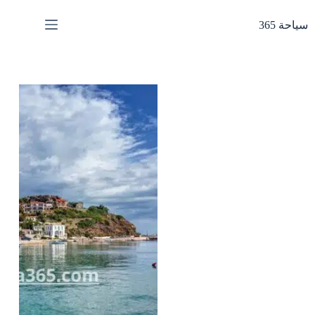
لتجاوز
لى
سياحة 365
لمحتوى