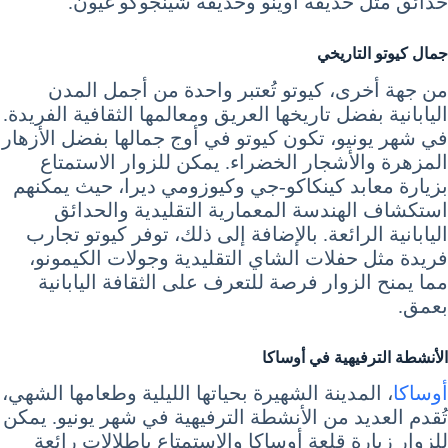
حدائق مثل حديقة أوينو وحديقة شينجوكو غيون.
جمال كيوتو التاريخي
من جهة أخرى، كيوتو تُعتبر واحدة من أجمل المدن
اليابانية بفضل تاريخها العريق ومعالمها الثقافية الفريدة.
في شهر يونيو، تكون كيوتو في أوج جمالها بفضل الأزهار
المزهرة والأشجار الخضراء. يمكن للزوار الاستمتاع
بزيارة معابد كينكاكو-جي وكيوزومي ديرا، حيث يمكنهم
استكشاف الهندسة المعمارية التقليدية والحدائق
اليابانية الرائعة. بالإضافة إلى ذلك، توفر كيوتو تجارب
فريدة مثل حفلات الشاي التقليدية وجولات الكيمونو،
مما يمنح الزوار فرصة للتعرف على الثقافة اليابانية
بعمق.
الأنشطة الترفيهية في أوساكا
أوساكا
، المدينة الشهيرة بحياتها الليلية وطعامها الشهي،
تُقدم العديد من الأنشطة الترفيهية في شهر يونيو. يمكن
للزوار زيارة قلعة أوساكا والاستمتاع بإطلالات رائعة