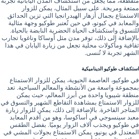
متقطعة، مما يجعل من استكشاف المدن اليابانية تجربة
ممتعة ومريحة. على سبيل المثال، يمكن للزوار
الاستمتاع بجمال أزهار الهيدرانجيا التي تزين الحدائق
والمعابد في كيوتو، في حين تُعتبر طوكيو وجهة مثالية
للتسوق واستكشاف الحياة الحضرية النابضة بالحياة.
بالإضافة إلى ذلك، توفر مدن مثل أوساكا وناغويا تجارب
ثقافية ومأكولات محلية تجعل من زيارة اليابان في هذا
الشهر تجربة لا تُنسى.
استكشاف طوكيو الديناميكية
في طوكيو، العاصمة الحيوية، يمكن للزوار الاستمتاع
بمجموعة واسعة من الأنشطة والمعالم السياحية. تعد
منطقة شيبويا واحدة من أبرز المعالم، حيث يمكن
للزوار الاستمتاع بمشاهدة التقاطع الشهير والتسوق في
المتاجر الفاخرة. بالإضافة إلى ذلك، يمكن للزوار زيارة
معبد سينسوجي في أساكوسا، وهو من أقدم المعابد
في طوكيو ويجذب آلاف الزوار يوميًا. بفضل الطقس
المعتدل في يونيو، يمكن الاستمتاع بجولات المشي في