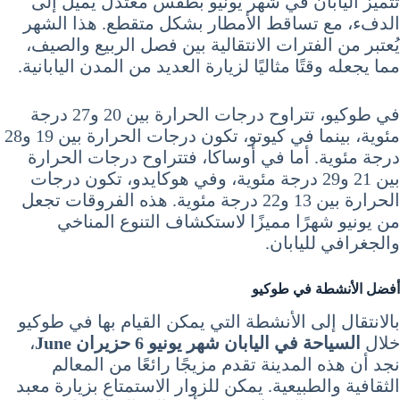
تتميز اليابان في شهر يونيو بطقس معتدل يميل إلى
الدفء، مع تساقط الأمطار بشكل متقطع. هذا الشهر
يُعتبر من الفترات الانتقالية بين فصل الربيع والصيف،
مما يجعله وقتًا مثاليًا لزيارة العديد من المدن اليابانية.
في طوكيو، تتراوح درجات الحرارة بين 20 و27 درجة
مئوية، بينما في كيوتو، تكون درجات الحرارة بين 19 و28
درجة مئوية. أما في أوساكا، فتتراوح درجات الحرارة
بين 21 و29 درجة مئوية، وفي هوكايدو، تكون درجات
الحرارة بين 13 و22 درجة مئوية. هذه الفروقات تجعل
من يونيو شهرًا مميزًا لاستكشاف التنوع المناخي
والجغرافي لليابان.
أفضل الأنشطة في طوكيو
بالانتقال إلى الأنشطة التي يمكن القيام بها في طوكيو
خلال
السياحة في اليابان شهر يونيو 6 حزيران June
،
نجد أن هذه المدينة تقدم مزيجًا رائعًا من المعالم
الثقافية والطبيعية. يمكن للزوار الاستمتاع بزيارة معبد