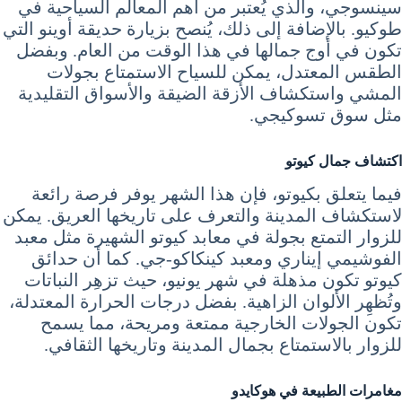
سينسوجي، والذي يُعتبر من أهم المعالم السياحية في
طوكيو. بالإضافة إلى ذلك، يُنصح بزيارة حديقة أوينو التي
تكون في أوج جمالها في هذا الوقت من العام. وبفضل
الطقس المعتدل، يمكن للسياح الاستمتاع بجولات
المشي واستكشاف الأزقة الضيقة والأسواق التقليدية
مثل سوق تسوكيجي.
اكتشاف جمال كيوتو
فيما يتعلق بكيوتو، فإن هذا الشهر يوفر فرصة رائعة
لاستكشاف المدينة والتعرف على تاريخها العريق. يمكن
للزوار التمتع بجولة في معابد كيوتو الشهيرة مثل معبد
الفوشيمي إيناري ومعبد كينكاكو-جي. كما أن حدائق
كيوتو تكون مذهلة في شهر يونيو، حيث تزهِر النباتات
وتُظهِر الألوان الزاهية. بفضل درجات الحرارة المعتدلة،
تكون الجولات الخارجية ممتعة ومريحة، مما يسمح
للزوار بالاستمتاع بجمال المدينة وتاريخها الثقافي.
مغامرات الطبيعة في هوكايدو