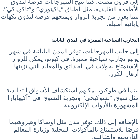
إلى قرون مضت. كما تتيح المهرجانات فرصة لتذوق
الأطعمة التقليدية، مثل أطباق “ياكيتوري” و”تاكوياكي”،
مما يعزز من تجربة الزوار ويمنحهم فرصة لتذوق نكهات
يابانية أصيلة.
التجارب السياحية المميزة في المدن اليابانية
إلى جانب المهرجانات، توفر المدن اليابانية في شهر
يونيو تجارب سياحية مميزة. في كيوتو، يمكن للزوار
الاستمتاع بجولات في الحدائق والمعابد التي تزينها
أزهار الكرز.
بينما في طوكيو، يمكنهم استكشاف الأسواق التقليدية
مثل سوق “تسوكيجي” وتجربة التسوق في “أكيهابارا”
المشهورة بالأدوات الإلكترونية.
بالإضافة إلى ذلك، توفر مدن مثل أوساكا وهيروشيما
فرصًا للاستمتاع بالمأكولات المحلية وزيارة المعالم
التاريخية والثقافية.