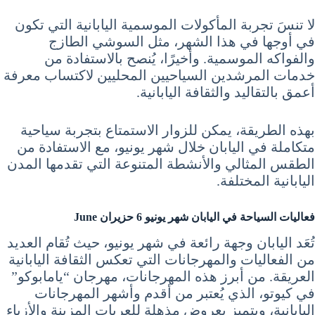
لا تنسَ تجربة المأكولات الموسمية اليابانية التي تكون
في أوجها في هذا الشهر، مثل السوشي الطازج
والفواكه الموسمية. وأخيرًا، يُنصح بالاستفادة من
خدمات المرشدين السياحيين المحليين لاكتساب معرفة
أعمق بالتقاليد والثقافة اليابانية.
بهذه الطريقة، يمكن للزوار الاستمتاع بتجربة سياحية
متكاملة في اليابان خلال شهر يونيو، مع الاستفادة من
الطقس المثالي والأنشطة المتنوعة التي تقدمها المدن
اليابانية المختلفة.
فعاليات
السياحة في اليابان شهر يونيو 6 حزيران June
تُعَد اليابان وجهة رائعة في شهر يونيو، حيث تُقام العديد
من الفعاليات والمهرجانات التي تعكس الثقافة اليابانية
العريقة. من أبرز هذه المهرجانات، مهرجان “يامابوكو”
في كيوتو، الذي يُعتبر من أقدم وأشهر المهرجانات
اليابانية، ويتميز بعروض مذهلة للعربات المزينة والأزياء