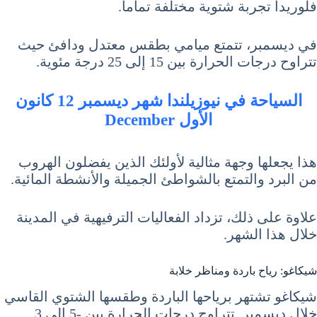
فلوريدا تجربة شتوية مختلفة تماماً.
في ديسمبر، تتمتع ميامي بطقس معتدل ودافئ حيث
تتراوح درجات الحرارة بين 15 إلى 25 درجة مئوية.
السياحة في نيوزيلندا شهر ديسمبر 12 كانون
الأول December
هذا يجعلها وجهة مثالية لأولئك الذين يفضلون الهروب
من البرد والتمتع بالشواطئ الجميلة والأنشطة المائية.
علاوة على ذلك، تزداد الفعاليات الترفيهية في المدينة
خلال هذا الشهر.
شيكاغو: رياح باردة ومناظر خلابة
شيكاغو تشتهر برياحها الباردة وطقسها الشتوي القاسي
خلال ديسمبر. تتراوح درجات الحرارة بين -5 إلى 3