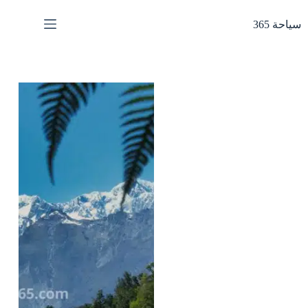
لتجاوز
لى
سياحة 365
لمحتوى