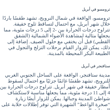
ترومسو في أبريل
ترومسو، الواقعة في شمال النرويج، تشهد طقسًا باردًا
خلال شهر أبريل، مع احتمال لتساقط ثلوج خفيفة.
تتراوح درجات الحرارة بين -2 إلى 5 درجات مئوية، مما
يجعلها مثالية لمشاهدة الأضواء الشمالية (الشفق
القطبي) قبل أن يختفي مع حلول الصيف. إضافة إلى
ذلك، يمكن للزوار القيام برحلات التزلج والتجول في
الطبيعة البكر المحيطة بالمدينة.
ستافنجر في أبريل
مدينة ستافنجر، الواقعة على الساحل الجنوبي الغربي
للنرويج، تشهد طقسًا غائمًا جزئيًا مع احتمال لسقوط
أمطار خفيفة في شهر أبريل. تتراوح درجات الحرارة بين
4 إلى 11 درجة مئوية، مما يجعلها مناسبة لاستكشاف
شواطئ المدينة وجبالها. يمكن للزوار أيضًا زيارة
“صخرة الواعظ” الشهيرة التي توفر إطلالات خلابة على