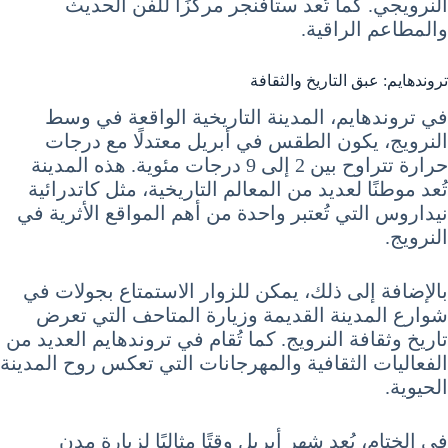
النرويجي. كما تُعد ستافنجر مركزًا للفن الحديث
والمطاعم الراقية.
تروندهايم: عبق التاريخ والثقافة
في تروندهايم، المدينة التاريخية الواقعة في وسط
النرويج، يكون الطقس في أبريل معتدلًا مع درجات
حرارة تتراوح بين 2 إلى 9 درجات مئوية. هذه المدينة
تُعد موطنًا لعديد من المعالم التاريخية، مثل كاتدرائية
نيداروس التي تُعتبر واحدة من أهم المواقع الأثرية في
النرويج.
بالإضافة إلى ذلك، يمكن للزوار الاستمتاع بجولات في
شوارع المدينة القديمة وزيارة المتاحف التي تعرض
تاريخ وثقافة النرويج. كما تُقام في تروندهايم العديد من
الفعاليات الثقافية والمهرجانات التي تعكس روح المدينة
الحيوية.
في الختام، يُعد شهر أبريل وقتًا مثاليًا لزيارة مدن