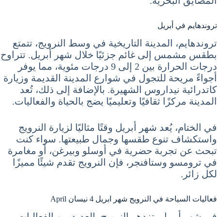
المضايق البحرية.
تروندهايم في أبريل
تروندهايم، المدينة التاريخية في وسط النرويج، تتمتع
بطقس مشمس إلى غائم جزئيًا خلال شهر أبريل. تتراوح
درجات الحرارة بين 2 إلى 9 درجات مئوية، مما يوفر
أجواءً مريحة للتجول في شوارع المدينة القديمة وزيارة
كاتدرائية نيداروس الشهيرة. بالإضافة إلى ذلك، تُعد
المدينة مركزًا ثقافيًا وتعليميًا يضج بالحياة والفعاليات.
في الختام، يُعد شهر أبريل وقتًا مثاليًا لزيارة النرويج
واستكشاف تنوع طقسها وجمال طبيعتها. سواء كنت
تبحث عن تجربة حضرية في أوسلو وبيرغن، أو مغامرة
في ترومسو وستافنجر، فإن النرويج تقدم شيئًا مميزًا
لكل زائر.
فعاليات السياحة في النرويج شهر ابريل 4 نيسان April
في شهر أبريل، تزدهر النرويج بالعديد من الفعاليات