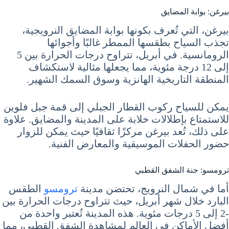
بيرغن: بوابة المضايق
بيرغن، التي تُعرف بكونها بوابة المضايق النرويجية،
تجذب السياح بطقسها الممطر غالبًا وأجوائها
الرومانسية. في أبريل، تتراوح درجات الحرارة بين 5
إلى 12 درجة مئوية، مما يجعلها مثالية لاستكشاف
المنطقة التاريخية الهانزية وسوق السمك الشهير.
يمكن للسياح ركوب القطار الجبلي إلى قمة جبل فلوين
للاستمتاع بإطلالات خلابة على المدينة والمضايق. علاوة
على ذلك، تُعد بيرغن مركزًا ثقافيًا حيث يمكن للزوار
حضور الحفلات الموسيقية والمعارض الفنية.
ترومسو: جنة الشفق القطبي
أما في شمال النرويج، تحتضن مدينة
ترومسو
الطقس
البارد خلال شهر أبريل، حيث تتراوح درجات الحرارة بين
-2 إلى 5 درجات مئوية. هذه المدينة تُعتبر واحدة من
أفضل الأماكن في العالم لمشاهدة الشفق القطبي، مما