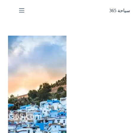
لتجاوز
لى
سياحة 365
لمحتوى