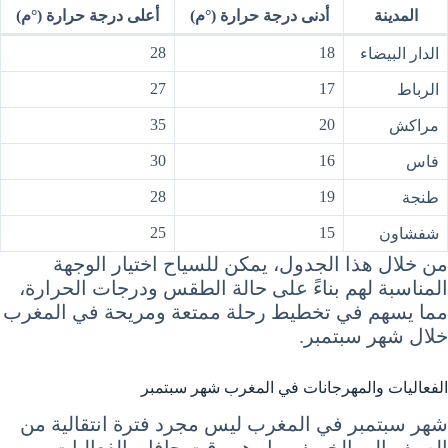
المدينة
أدنى درجة حرارة (°م)
أعلى درجة حرارة (°م)
28
18
الدار البيضاء
27
17
الرباط
35
20
مراكش
30
16
فاس
28
19
طنجة
25
15
شفشاون
من خلال هذا الجدول، يمكن للسياح اختيار الوجهة
المناسبة لهم بناءً على حالة الطقس ودرجات الحرارة،
مما يسهم في تخطيط رحلة ممتعة ومريحة في المغرب
خلال شهر سبتمبر.
الفعاليات والمهرجانات في المغرب شهر سبتمبر
شهر سبتمبر في المغرب ليس مجرد فترة انتقالية من
الصيف إلى الخريف، بل هو وقت حافل بالفعاليات