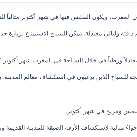
المغرب، ويكون الطقس فيها في شهر أكتوبر مثالياً للت
اً في خلال السياحة في المغرب شهر أكتوبر 10 تشرين الأول October.
 بين 18°C و 25°C، مما يجعلها مريحة للسياح الذين يرغبون في استكشاف 
شمس ومريح في شهر أكتوبر.