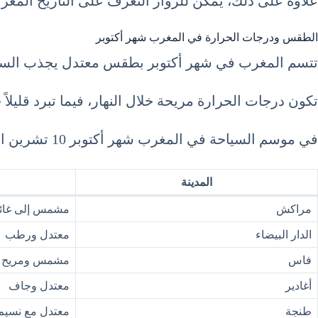
علاوة على ذلك، يمكن للزوار التعرف على التاريخ المغر
الطقس ودرجات الحرارة في المغرب شهر أكتوبر
تتسم المغرب في شهر أكتوبر بطقس معتدل يجذب السياح
تكون درجات الحرارة مريحة خلال النهار، فيما تبرد قليلا
في موسم السياحة في المغرب شهر أكتوبر 10 تشرين الأول October، يمكن للسياح زيارة مجموعة متنوعة من المدن المغربية، كل منها تتمتع بخصائص مناخية مميزة.
المدينة
مراكش
مشمس إلى غائ
الدار البيضاء
معتدل ورطب
فاس
مشمس ومريح
أغادير
معتدل وجاف
طنجة
معتدل مع نسيم 