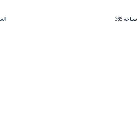
لتجاوز
لى
لمحتوى
سياحة 365
الس