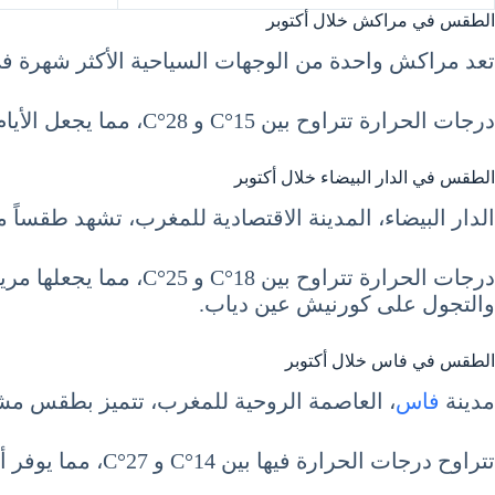
الطقس في مراكش خلال أكتوبر
تعد مراكش واحدة من الوجهات السياحية الأكثر شهرة في 
درجات الحرارة تتراوح بين 15°C و 28°C، مما يجعل الأيام دافئة وليالي معتدلة. يمكن للسياح الاستمتاع بزيارة حدائق ماجوريل أو استكشاف سوق جامع الفنا الشهير.
الطقس في الدار البيضاء خلال أكتوبر
الدار البيضاء، المدينة الاقتصادية للمغرب، تشهد طقساً معتدلاً ورطب
درجات الحرارة تتراوح
والتجول على كورنيش عين دياب.
الطقس في فاس خلال أكتوبر
مدينة
فاس
، العاصمة الروحية للمغرب، تتميز بطقس م
تتراوح درجات الحرارة فيها بين 14°C و 27°C، مما يوفر أجواءً مثالية لاستكشاف الأزقة الضيقة للمدينة القديمة وزيارة جامعة القرويين، أقدم جامعة في العالم.