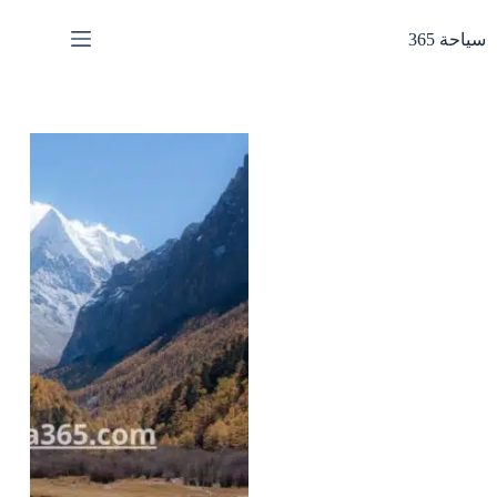
لتجاوز
لى
سياحة 365
لمحتوى