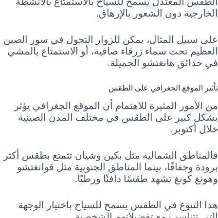
الطقس المعتدل يسمح للسياح بالاستمتاع بالأنشطة
الخارجية دون الشعور بالإرهاق.
على سبيل المثال، يمكن للزوار التجول في سور الصين
العظيم تحت سماء زرقاء صافية، أو الاستمتاع بالمشي
في حدائق هانغتشو الجميلة.
تأثير الموقع الجغرافي على الطقس
من الأمور المثيرة للاهتمام أن الموقع الجغرافي يؤثر
بشكل كبير على الطقس في مختلف المدن الصينية
خلال أكتوبر.
فالمناطق الشمالية مثل بكين وشيان تتمتع بطقس أكثر
برودة وجفافًا، بينما المناطق الجنوبية مثل قوانغتشو
وهونغ كونغ تشهد طقسًا دافئًا ورطبًا.
هذا التنوع في الطقس يسمح للسياح باختيار الوجهة
التي تتناسب مع تفضيلاتهم الشخصية.