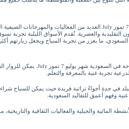
إضافة إلى ذلك، تشهد السياحة في السعودية شهر يوليو 7 تموز July العديد 
ن التقليدية والعصرية. تُقدم الأسواق الليلية تجربة ت
 السعودي، ما يعزز من تجربة السياح ويجعل زيارتهم أكثر ث
وأخيراً، تلعب الثقافة والتراث دوراً بار
درعية تجربة غنية بالمعرفة والتعلم.
لد في جدة أجواءً تراثية فريدة حيث يمكن للسياح شراء 
غنية وفهم أعمق للتقاليد السعودية.
نشطة المائية والجبلية والفعاليات الثقافية والتاريخية،