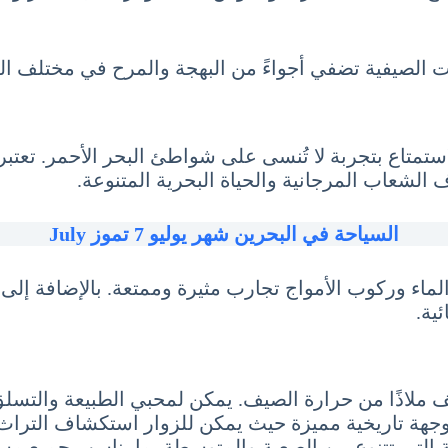
نات الصيفية تضفي أجواءً من البهجة والمرح في مختلف ا
لاستمتاع بتجربة لا تُنسى على شواطئ البحر الأحمر. تعتبر
شعاب المرجانية والحياة البحرية المتنوعة.
السياحة في البحرين شهر يوليو 7 تموز July
الماء وركوب الأمواج تجارب مثيرة وممتعة. بالإضافة إلى
ية.
طائف ملاذًا من حرارة الصيف. يمكن لمحبي الطبيعة وال
ألمع وجهة تاريخية مميزة حيث يمكن للزوار استكشاف الت
جبلية التي تتنوع بين الصعبة والمتوسطة، ما يناسب جميع مس