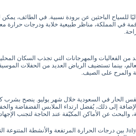
اليًا للسياح الباحثين عن برودة نسبية. في الطائف، يمكن 
مة في المملكة، مناظر طبيعية خلابة ودرجات حرارة معت
احة.
 من الفعاليات والمهرجانات التي تجذب السكان المحليي
عالم، بينما تستضيف الرياض العديد من الحفلات الموسيق
ة والمرح على الصيف.
طقس الحار في السعودية خلال شهر يوليو. ينصح بشرب ك
ضافة إلى ذلك، يُفضل ارتداء الملابس الفضفاضة والخف
البحث عن الأماكن المكيّفة عند الحاجة لتجنب الإجهاد
باختصار، تجمع السياحة في السعودية شهر يوليو 7 تموز July بين درجات الحرارة ا