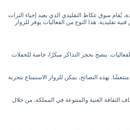
دة، يُقام سوق عكاظ التقليدي الذي يعيد إحياء التراث
ة تقليدية. هذا النوع من الفعاليات يوفر للزوار
عاليات. ينصح بحجز التذاكر مبكرًا، خاصة للحفلات
شًا. بهذه النصائح، يمكن للزوار الاستمتاع بتجربة
لسياحة في السعودية شهر يوليو 7 تموز July فرصة رائعة لاستكشاف الثقافة الغنية والمتنوعة في المملكة، من خلال