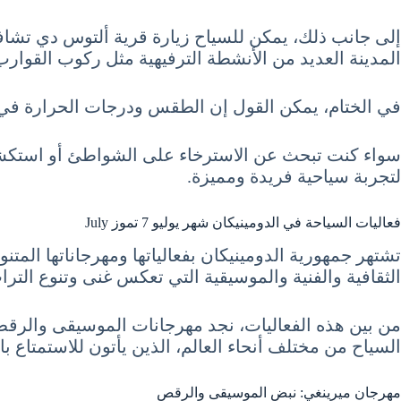
إلى جانب ذلك، يمكن للسياح زيارة قرية ألتوس دي تشاف
المدينة العديد من الأنشطة الترفيهية مثل ركوب القوار
في الختام، يمكن القول إن الطقس ودرجات الحرارة في ا
لتجربة سياحية فريدة ومميزة.
فعاليات السياحة في الدومينيكان شهر يوليو 7 تموز July
تشتهر جمهورية الدومينيكان بفعالياتها ومهرجاناتها المتن
الثقافية والفنية والموسيقية التي تعكس غنى وتنوع الترا
من بين هذه الفعاليات، نجد مهرجانات الموسيقى والرقص، و
السياح من مختلف أنحاء العالم، الذين يأتون للاستمتاع با
مهرجان ميرينغي: نبض الموسيقى والرقص