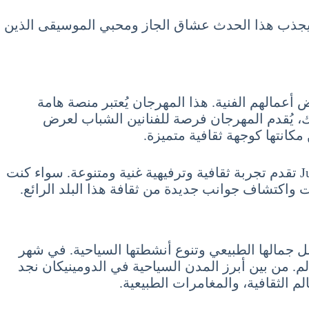
يجذب هذا الحدث عشاق الجاز ومحبي الموسيقى الذين
 أعمالهم الفنية. هذا المهرجان يُعتبر منصة هامة
، يُقدم المهرجان فرصة للفنانين الشباب لعرض
مكانتها كوجهة ثقافية متميزة.
في النهاية، يمكن القول إن الفعاليات والمهرجانات التي تقام خلال السياحة في الدومينيكان شهر يوليو 7 تموز July تقدم تجربة ثقافية وترفيهية غنية ومتنوعة. سواء كنت
ت واكتشاف جوانب جديدة من ثقافة هذا البلد الرائع.
 جمالها الطبيعي وتنوع أنشطتها السياحية. في شهر
م. من بين أبرز المدن السياحية في الدومينيكان نجد
لم الثقافية، والمغامرات الطبيعية.