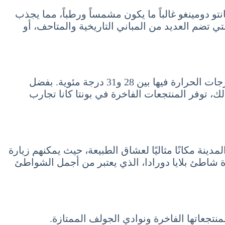
جة مئوية في شهر يوليو. الطقس في سانتو دومينغو غالباً ما يكون مشمساً ورطباً، مما يجذب
تي تضم العديد من المباني التاريخية والمتاحف، أو
بالإضافة إلى ذلك، بونتا كانا تعد واحدة من أكثر الوجهات شعبية للسياح في الدومينيكان. في شهر يوليو، تتراوح درجات الحرارة فيها بين 28 و31 درجة مئوية. بفضل
 توفر المنتجعات الفاخرة في بونتا كانا تجارب
ئيًا ودرجات حرارة تتراوح بين 27 و30 درجة مئوية. تعد هذه المدينة مكانًا مثاليًا لعشاق الطبيعة، حيث يمكنهم زيارة
ة شاطئ بلايا دورادا، الذي يعتبر من أجمل الشواطئ