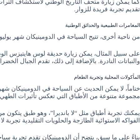
كما يمكن زيارة متحف التاريخ الوطني لاستكشاف التراث 
تقديم تجربة فريدة للزوار.
المغامرات الطبيعية والحدائق الوطنية
من ناحية أخرى، تتيح السياحة في الدومينيكان شهر يوليو 7 تموز July لعشاق الطبيعة الفرصة للاستمتاع بالمغامرات الطبيعية والحدائق الوطني
على سبيل المثال، يمكن زيارة حديقة لوس هايتيزس الوط
والنباتات النادرة. بالإضافة إلى ذلك، تقدم الجبال الخضر
المأكولات المحلية وتجربة الطعام
مجموعة متنوعة من الأطباق التي تعكس تأثيرات الطهي الأ
يمكنك تجربة أطباق مثل “لا بانديرا”، وهو طبق يتكون من 
الفواكه الاستوائية الطازجة والحلويات التقليدية تجربة لا 
بناءً على ما سبق، يتضح أن الدومينيكان تقدم تجربة سياحي