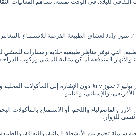
الثقافي للبلاد. في الوقت نفسه، تساهم الفعاليات الثق
ة.
نية، التي توفر مناظر طبيعية خلابة ومسارات للمشي ل
اء والأنهار المتدفقة أماكن مثالية للمشي وركوب الدراجات
ختاماً، لا يمكن الحديث عن السياحة في الدومينيكان شهر يوليو 7 تموز 
فريقي، والإسباني، والتاينو.
الأرز والفاصولياء واللحم، أو الاستمتاع بالمأكولات الب
تُنسى للزوار.
ة شاملة تجمع بين الأنشطة المائية، والثقافة، والطبيعة،