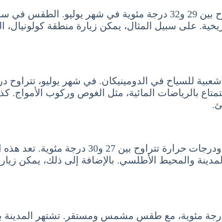
أولاً، سانتو دومينغو، العاصمة، تتميز بدرجات حرارة تتراوح بين 29 و32 در
ريخية. على سبيل المثال، يمكن زيارة منطقة كولونيال، ال
ع بالرياضات المائية، مثل الغوص وركوب الأمواج. كذلك،
ئ.
من ناحية أخرى، تتميز بويرتو بلاتا بطقس مشمس جز
لمدينة والمحيط الأطلسي. بالإضافة إلى ذلك، يمكن زيار