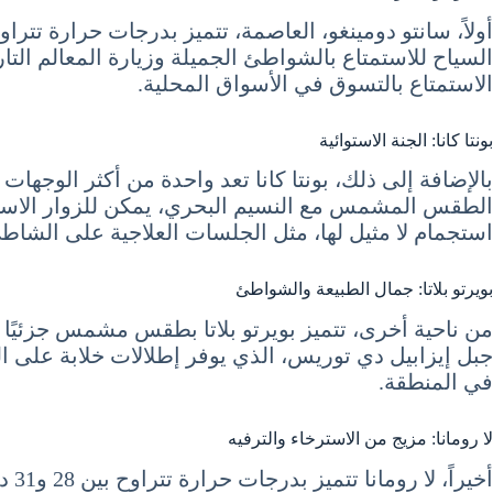
السياح للاستمتاع بالشواطئ الجميلة وزيارة المعالم التا
الاستمتاع بالتسوق في الأسواق المحلية.
بونتا كانا: الجنة الاستوائية
الطقس المشمس مع النسيم البحري، يمكن للزوار الاستمتا
استجمام لا مثيل لها، مثل الجلسات العلاجية على الشاط
بويرتو بلاتا: جمال الطبيعة والشواطئ
جبل إيزابيل دي توريس، الذي يوفر إطلالات خلابة على ا
في المنطقة.
لا رومانا: مزيج من الاسترخاء والترفيه
أخيراً، لا رومانا تتميز بدرجات حرارة تتراوح بين 28 و31 درجة مئوية، مع طقس مشمس ومستقر. تشتهر المدينة بمنتجعاتها الفاخرة ونوادي الجولف الممتازة.