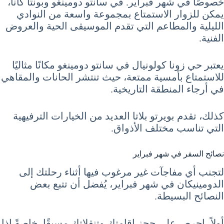
خصوصًا في شهر فبراير. في سانتو دومينغو وبونتا كانا،
يمكن للزوار الاستمتاع بمجموعة واسعة من النوادي
الليلية والمطاعم التي تقدم الموسيقى الحية والعروض
الفنية.
يعتبر حي زونا كولونيال في سانتو دومينغو مكانًا مثاليًا
للاستمتاع بأمسية ممتعة، حيث تنتشر الحانات والمقاهي
في أرجاء المنطقة التاريخية.
كذلك، تقدم بويرتو بلاتا العديد من الخيارات الترفيهية
التي تناسب مختلف الأذواق.
نصائح السفر في شهر فبراير
لتجنب أي مفاجآت غير مرغوب فيها أثناء رحلتك إلى
الدومينيكان في شهر فبراير، يُفضل أن تتبع بعض
النصائح البسيطة.
أولاً، احرص على حجز إقامتك وتنقلاتك مسبقًا، خاصةً إذا