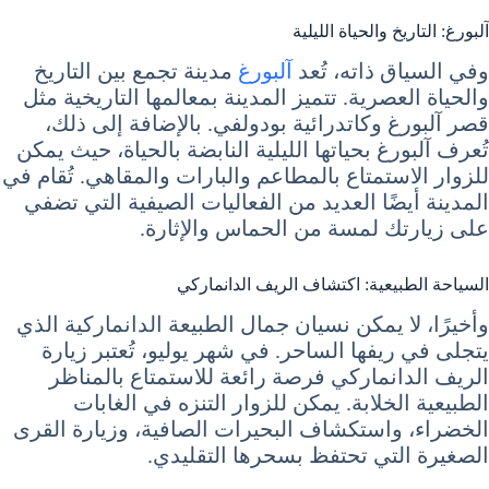
آلبورغ: التاريخ والحياة الليلية
وفي السياق ذاته، تُعد
آلبورغ
مدينة تجمع بين التاريخ
والحياة العصرية. تتميز المدينة بمعالمها التاريخية مثل
قصر آلبورغ وكاتدرائية بودولفي. بالإضافة إلى ذلك،
تُعرف آلبورغ بحياتها الليلية النابضة بالحياة، حيث يمكن
للزوار الاستمتاع بالمطاعم والبارات والمقاهي. تُقام في
المدينة أيضًا العديد من الفعاليات الصيفية التي تضفي
على زيارتك لمسة من الحماس والإثارة.
السياحة الطبيعية: اكتشاف الريف الدانماركي
وأخيرًا، لا يمكن نسيان جمال الطبيعة الدانماركية الذي
يتجلى في ريفها الساحر. في شهر يوليو، تُعتبر زيارة
الريف الدانماركي فرصة رائعة للاستمتاع بالمناظر
الطبيعية الخلابة. يمكن للزوار التنزه في الغابات
الخضراء، واستكشاف البحيرات الصافية، وزيارة القرى
الصغيرة التي تحتفظ بسحرها التقليدي.