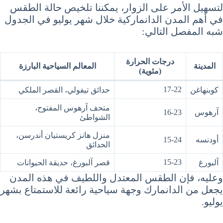
لتسهيل الأمر على الزوار، يمكننا تلخيص حالة الطقس
في أهم المدن الدانماركية خلال شهر يوليو في الجدول
شبه المفصل التالي:
درجات الحرارة
المدينة
المعالم السياحية البارزة
(مئوية)
17-22
كوبنهاغن
حدائق تيفولي، القصر الملكي
متحف آرهوس المفتوح،
آرهوس
16-23
الشواطئ
منزل هانز كريستيان أندرسن،
أودنسه
15-24
الحدائق
15-23
آلبورغ
قصر آلبورغ، حديقة الحيوانات
وعليه، فإن الطقس المعتدل واللطيف في هذه المدن
يجعل من الدانمارك وجهة سياحية رائعة للاستمتاع بشهر
يوليو.