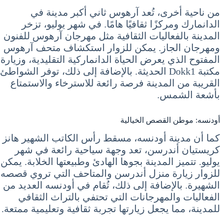
من ناحية أخرى، تُعد آرهوس ثاني أكبر مدينة في
الدانمارك ومركزًا ثقافيًا هامًا. في شهر يوليو، تزخر
المدينة بالفعاليات الثقافية مثل مهرجان آرهوس للفنون
ومهرجان الجاز. يمكن للزوار استكشاف متحف آرهوس
المفتوح الذي يعرض الحياة الدانماركية التقليدية، وزيارة
مكتبة Dokk1 الحديثة. بالإضافة إلى ذلك، توفر الشواطئ
القريبة من المدينة فرصة رائعة للاسترخاء والاستمتاع
بأشعة الشمس.
أودنسه: موطن القصص الخيالية
كما أن مدينة أودنسه، مسقط رأس الكاتب الشهير هانز
كريستيان أندرسن، تعد وجهة سياحية رائعة في شهر
يوليو. تتميز المدينة بجوها الهادئ وطبيعتها الخلابة. يمكن
للزوار زيارة منزل أندرسن والمتاحف التي تروي قصصه
الشهيرة. بالإضافة إلى ذلك، تُقام في أودنسه العديد من
الفعاليات والمهرجانات التي تحتفي بالتراث الثقافي
للمدينة، مما يجعل زيارتها تجربة ثقافية وتعليمية ممتعة.