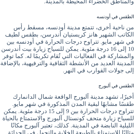
والمناطق الخضراء المحيطة بالمدينة.
الطقس في أودنسه
من ناحية أخرى، تتمتع مدينة أودنسه، مسقط رأس
الكاتب الشهير هانز كريستيان أندرسن، بطقس لطيف
في شهر مايو. تتراوح درجات الحرارة في أودنسه بين
10 إلى 16 درجة مئوية. يمكن للسياح زيارة بيت أندرسن
والمشاركة في الفعاليات التي تُقام تكريمًا له. كما توفر
المدينة العديد من الأنشطة الثقافية والترفيهية، بالإضافة
إلى جولات القوارب في النهر.
الطقس في آلبورج
أخيرًا، تشهد مدينة آلبورج الواقعة شمال الدانمارك
طقسًا مشابهًا لبقية المدن المذكورة في شهر مايو.
تتراوح درجات الحرارة بين 9 إلى 15 درجة مئوية. يمكن
للسياح زيارة متحف كونستال آلبورج والاستمتاع بالحياة
الليلية النابضة في المدينة. كذلك، تعتبر آلبورج مكانًا
مثاليًا للاستمتاع بالطبيعة الخلابة والتجول في الحدائق