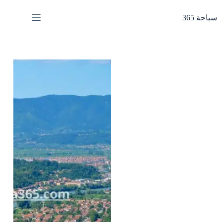
لتجاوز
لى
سياحة 365
لمحتوى