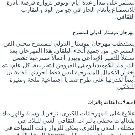
تستمر على مدار عدة أيام، ويوفر لزواره فرصة نادرة
للاستمتاع بأنغام الجاز في جو من الود والتقارب
الثقافي.
مهرجان موستار الدولي للمسرح
يستقطب مهرجان موستار الدولي للمسرح محبي الفن
المسرحي من جميع أنحاء البلقان. هذا المهرجان يعد
محفلاً للتعبير الإبداعي ويبرز أعمالاً مسرحية تشمل
الدراما، الكوميديا وحتى العروض التجريبية. كل عام، يتم
اختيار الأعمال المسرحية ليس فقط لجودتها الفنية بل
أيضاً لقدرتها على طرح قضايا اجتماعية ملحة ومثيرة
للتفكير.
احتفالات الثقافة والتراث
علاوة على المهرجانات الكبرى، تزخر البوسنة والهرسك
بفعاليات تحتفي بالتراث الثقافي الغني للبلاد. في
مختلف المدن والقرى، يمكن للزوار وقت السياحة في
البوسنة شهر أغسطس 8 آب August المشاركة في