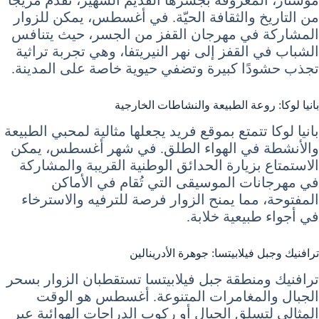
موستار، المعروفة بجسرها القديم الشهير، تقدم مزيجًا
من التاريخ والثقافة الحيّة. في أغسطس، يمكن للزوار
المشاركة في مهرجان القفز من الجسر، حيث يتنافس
الشباب في القفز إلى نهر النيريتفا، وهي تجربة تراثية
تجذب حشودًا كبيرة وتضفي حيوية خاصة على المدينة.
بانيا لوكا: روعة الطبيعة والنشاطات الخارجية
بانيا لوكا تتمتع بموقع فريد يجعلها مثالية لمحبي الطبيعة
والأنشطة في الهواء الطلق. في شهر أغسطس، يمكن
الاستمتاع بزيارة الحدائق الوطنية القريبة والمشاركة
في مهرجانات الموسيقى التي تُقام في الأماكن
المفتوحة، مما يمنح الزوار فرصة للترفيه والاسترخاء
في أجواء طبيعية خلابة.
ترافنيك وجبل فيلابيتسا: جوهرة الأدرينالين
ترافنيك ومنطقة جبل فيلابيتسا تستقطبان الزوار بسحر
الجبال والمغامرات المتنوعة. أغسطس هو الوقت
المثالي لتسلق الجبال أو ركوب الدراجات الهوائية عبر