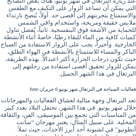
عند زيارة البرتغال في شهر يونيو، هناك بعض النصائح
التي يمكن أن تساعد الزوار على التكيف مع الطقس
والاستمتاع بتجربتهم إلى أقصى حد. أولاً، يُنصح بارتداء
ملابس خفيفة ومريحة، واستخدام واقي الشمس
للحماية من الأشعة فوق البنفسجية. ثانياً، يُفضل تناول
كميات كافية من الماء للبقاء رطبًا، خاصةً أثناء الأنشطة
الخارجية. وأخيراً، يجب على الزوار الاستفادة من الصباح
الباكر والمساء للاستمتاع بالأنشطة في الهواء الطلق،
حيث تكون درجات الحرارة أكثر اعتدالاً. بهذه الطريقة،
يمكن للزوار تحقيق أقصى استفادة من رحلتهم إلى
البرتغال في هذا الشهر الجميل.
فعاليات السياحة في البرتغال شهر يونيو 6 حزيران June
تعد البرتغال وجهة مثالية لعشاق الفعاليات والمهرجانات
خلال شهر يونيو. في هذا الشهر، تحتفل البلاد بعدد كبير
من المناسبات التي تجمع بين الموسيقى، الفن، والثقافة
المحلية. على سبيل المثال، يعتبر مهرجان “سانت
أنطونيو” في لشبونة أحد أبرز الأحداث، حيث تملأ