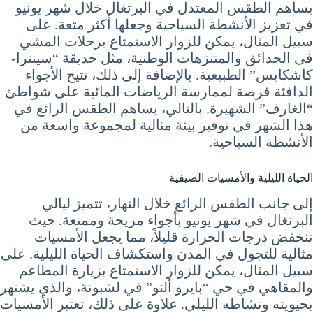
يساهم الطقس المعتدل في البرتغال خلال شهر يونيو
في تعزيز الأنشطة السياحية وجعلها أكثر متعة. على
سبيل المثال، يمكن للزوار الاستمتاع برحلات المشي
في الحدائق والمتنزهات الوطنية، مثل حديقة “سينترا-
كاشكايس” الطبيعية. بالإضافة إلى ذلك، تتيح الأجواء
الدافئة فرصة لممارسة الرياضات المائية على شواطئ
“الغارف” الشهيرة. بالتالي، يساهم الطقس الرائع في
هذا الشهر في توفير بيئة مثالية لمجموعة واسعة من
الأنشطة السياحية.
الحياة الليلية والأمسيات الصيفية
إلى جانب الطقس الرائع خلال النهار، تتميز ليالي
البرتغال في شهر يونيو بأجواء مريحة وممتعة. حيث
تنخفض درجات الحرارة قليلاً، مما يجعل الأمسيات
مثالية للتجول في المدن واستكشاف الحياة الليلية. على
سبيل المثال، يمكن للزوار الاستمتاع بزيارة المطاعم
والمقاهي في حي “بايرو ألتو” في لشبونة، والذي يشتهر
بحيويته ونشاطه الليلي. علاوة على ذلك، تعتبر الأمسيات