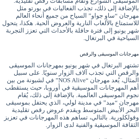
الموسيقى الشوارع وتقام مسابقات رقص تقليدية.
بالإضافة إلى ذلك، تجذب الفعاليات في بورتو مثل
مهرجان “ساو جواو” السياح من جميع أنحاء العالم
للاستمتاع بالألعاب النارية والعروض الحية. هكذا، يتحول
شهر يونيو إلى فترة حافلة بالأحداث التي تعزز التجربة
السياحية في البرتغال.
مهرجانات الموسيقى والرقص
تشتهر البرتغال في شهر يونيو بمهرجانات الموسيقى
والرقص التي تجذب آلاف الزوار سنويًا. على سبيل
المثال، يُعد مهرجان “NOS Alive” في لشبونة من بين
أهم المهرجانات الموسيقية في أوروبا، حيث يستقطب
نجوم الموسيقى العالمية. بالإضافة إلى ذلك، يُقام
مهرجان “ميد” في مدينة لولي، الذي يحتفل بموسيقى
البحر الأبيض المتوسط ويقدم عروض رقص تقليدية
وفولكلورية. بالتالي، تساهم هذه المهرجانات في تعزيز
الثقافة الموسيقية والفنية لدى الزوار.