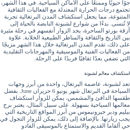
جوًا حيويًا وممتعًا على الأماكن السياحية. في هذا الشهر،
تجتمع درجات الحرارة المعتدلة مع الفعاليات الثقافية
المتنوعة، مما يجعل استكشاف المدن البرتغالية تجربة
لا تُنسى. بدءًا من شوارع لشبونة النابضة بالحياة إلى
أزقة بورتو الساحرة، يجد الزوار أنفسهم في رحلة مثيرة
بين التاريخ والثقافة والمناظر الطبيعية الخلابة. علاوة
على ذلك، تقدم المدن البرتغالية خلال هذا الشهر مزيجًا
من الفعاليات الفنية والموسيقية والمهرجانات التقليدية
التي تضفي بعدًا ثقافيًا فريدًا على الرحلة.
استكشاف معالم لشبونة
تعد لشبونة، عاصمة البرتغال، واحدة من أبرز وجهات
السياحة في البرتغال شهر يونيو 6 حزيران June. بفضل
طقسها الدافئ والمشمس، يمكن للزوار استكشاف
معالمها السياحية بسهولة. على سبيل المثال، يعتبر برج
بيليم ودير جيرونيموس من أبرز المواقع التاريخية التي
يجب زيارتها. بالإضافة إلى ذلك، يمكن للزوار التجول في
حي ألفاما القديم والاستمتاع بالموسيقى الفادو