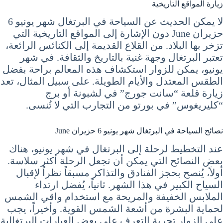
زيارة المواقع التاريخية
لا يمكن الحديث عن السياحة في البرتغال شهر يونيو 6
حزيران June دون الإشارة إلى المواقع التاريخية التي
تزخر بها البلاد. من القلاع القديمة إلى الكنائس الرائعة،
تعتبر البرتغال وجهة غنية بالتاريخ والثقافة. في شهر
يونيو، يمكن للزوار استكشاف هذه المعالم براحة بفضل
الطقس المعتدل والأيام الطويلة. على سبيل المثال، تعد
زيارة قلعة “سانت جورج” في لشبونة أو برج
“كليريغوس” في بورتو من التجارب التي لا تُنسى.
نصائح السياحة في البرتغال شهر يونيو 6 حزيران June
عند التخطيط لرحلة إلى البرتغال في شهر يونيو، هناك
بعض النصائح التي يمكن أن تجعل الرحلة أكثر سلاسة.
أولاً، يُنصح بحجز الفنادق والتذاكر مسبقاً نظراً لإقبال
السياح الكبير في هذا الشهر. ثانياً، يُفضل ارتداء
الملابس الخفيفة والمريحة مع استخدام واقي الشمس
لحماية البشرة من أشعة الشمس القوية. وأخيراً، يجب
على الزوار تجربة التعرف على بعض العبارات البرتغالية