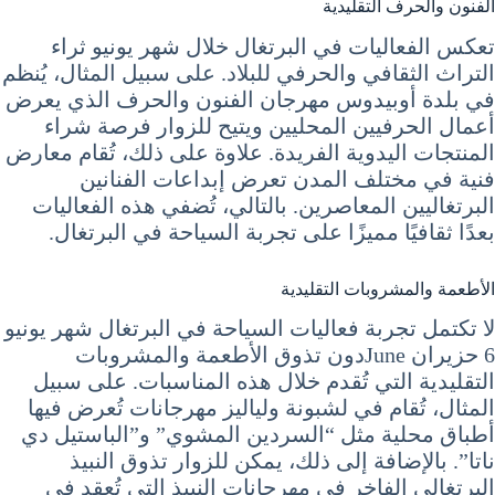
الفنون والحرف التقليدية
تعكس الفعاليات في البرتغال خلال شهر يونيو ثراء
التراث الثقافي والحرفي للبلاد. على سبيل المثال، يُنظم
في بلدة أوبيدوس مهرجان الفنون والحرف الذي يعرض
أعمال الحرفيين المحليين ويتيح للزوار فرصة شراء
المنتجات اليدوية الفريدة. علاوة على ذلك، تُقام معارض
فنية في مختلف المدن تعرض إبداعات الفنانين
البرتغاليين المعاصرين. بالتالي، تُضفي هذه الفعاليات
بعدًا ثقافيًا مميزًا على تجربة السياحة في البرتغال.
الأطعمة والمشروبات التقليدية
لا تكتمل تجربة فعاليات السياحة في البرتغال شهر يونيو
6 حزيران Juneدون تذوق الأطعمة والمشروبات
التقليدية التي تُقدم خلال هذه المناسبات. على سبيل
المثال، تُقام في لشبونة ولياليز مهرجانات تُعرض فيها
أطباق محلية مثل “السردين المشوي” و”الباستيل دي
ناتا”. بالإضافة إلى ذلك، يمكن للزوار تذوق النبيذ
البرتغالي الفاخر في مهرجانات النبيذ التي تُعقد في