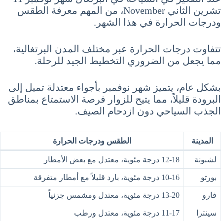
تشرين الثاني November، من المهم معرفة الطقس
ودرجات الحرارة في هذا الشهر.
تتفاوت درجات الحرارة عبر مختلف المدن البرتغالية،
مما يجعل من الضروري التخطيط الجيد للرحلة.
بشكل عام، يتميز شهر نوفمبر بأجواء معتدلة تميل إلى
البرودة قليلاً، مما يتيح للزوار فرصة الاستمتاع بمناطق
الجذب السياحي دون ازدحام الصيف.
المدينة
الطقس ودرجات الحرارة
لشبونة
12-18 درجة مئوية، معتدل مع بعض الأمطار
بورتو
10-16 درجة مئوية، بارد قليلاً مع أمطار متفرقة
فارو
13-20 درجة مئوية، معتدل ومشمس جزئياً
سينترا
11-17 درجة مئوية، معتدل ورطب