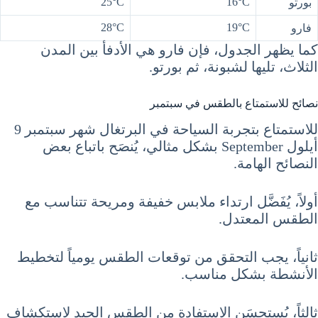
25°C
16°C
بورتو
28°C
19°C
فارو
كما يظهر الجدول، فإن فارو هي الأدفأ بين المدن
الثلاث، تليها لشبونة، ثم بورتو.
نصائح للاستمتاع بالطقس في سبتمبر
للاستمتاع بتجربة السياحة في البرتغال شهر سبتمبر 9
أيلول September بشكل مثالي، يُنصَح باتباع بعض
النصائح الهامة.
أولاً، يُفَضَّل ارتداء ملابس خفيفة ومريحة تتناسب مع
الطقس المعتدل.
ثانياً، يجب التحقق من توقعات الطقس يومياً لتخطيط
الأنشطة بشكل مناسب.
ثالثاً، يُستحسَن الاستفادة من الطقس الجيد لاستكشاف