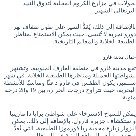
بجولات في مزارع الكروم المحلية لتذوق النبيذ
البرتغالي الشهير.
بالإضافة إلى ذلك، يُعَدُّ السير على طول ضفاف نهر
دورو تجربة لا تُنسى، حيث يمكن الاستمتاع بمناظر
الطبيعة الخلابة والمعالم التاريخية.
جمال مدينة فارو
تقع مدينة فارو في منطقة الغارف الجنوبية، وتشتهر
بشواطئها الجميلة ومناظرها الطبيعية الخلابة. في شهر
سبتمبر، يكون الطقس في فارو دافئًا ومناسبًا للأنشطة
البحرية، حيث تتراوح درجات الحرارة بين 19 و28 درجة
مئوية.
يمكن للسياح الاسترخاء على شواطئ برايا دا مارينيا
واستكشاف جزيرة فارول. بالإضافة إلى ذلك، يمكن
للزوار زيارة محمية ريا فورموزا الطبيعية، التي تُعَدُّ
واحدة من أهم المواقع البيئية في البرتغال.