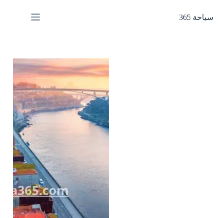
لتجاوز
لى
سياحة 365
لمحتوى