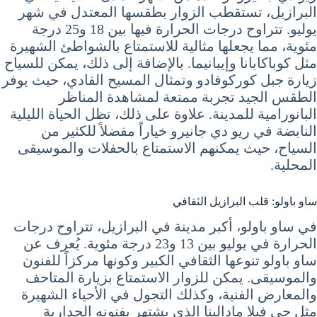
البرازيل، تستقطب الزوار بطقسها المعتدل في شهر
يوليو. تتراوح درجات الحرارة فيها بين 18 و25 درجة
مئوية، مما يجعلها مثالية للاستمتاع بالشواطئ الشهيرة
مثل كوباكابانا وإيبانيما. بالإضافة إلى ذلك، يمكن للسياح
زيارة جبل كوركوفادو وتمثال المسيح الفادي، حيث يوفر
الطقس الجيد تجربة ممتعة لمشاهدة المناظر
البانورامية للمدينة. علاوة على ذلك، تظل الحياة الليلية
النابضة في ريو دي جانيرو خياراً مفضلاً للكثير من
السياح، حيث يمكنهم الاستمتاع بالحفلات والموسيقى
المحلية.
ساو باولو: قلب البرازيل الثقافي
في ساو باولو، أكبر مدينة في البرازيل، تتراوح درجات
الحرارة في يوليو بين 13 و23 درجة مئوية. يُعرف عن
ساو باولو تنوعها الثقافي الكبير وكونها مركزاً للفنون
والموسيقى. يمكن للزوار الاستمتاع بزيارة المتاحف
والمعارض الفنية، وكذلك التجول في الأحياء الشهيرة
مثل حي فيلا مادالينا الذي يشتهر بفنونه الجدارية