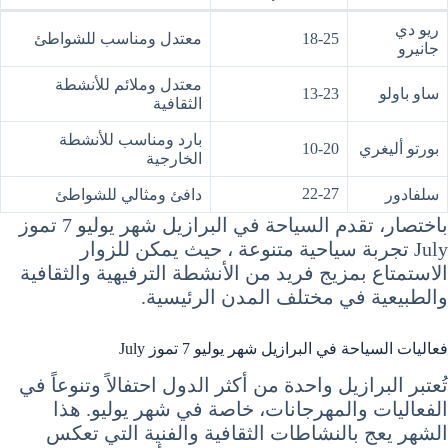
ريو دي
18-25
معتدل ومناسب للشواطئ
جانيرو
معتدل وملائم للأنشطة
ساو باولو
13-23
الثقافية
بارد ومناسب للأنشطة
بورتو أليغري
10-20
الخارجية
22-27
سلفادور
دافئ ومثالي للشواطئ
باختصار، تقدم السياحة في البرازيل شهر يوليو 7 تموز
July تجربة سياحية متنوعة ، حيث يمكن للزوار
الاستمتاع بمزيج فريد من الأنشطة الترفيهية والثقافية
والطبيعية في مختلف المدن الرئيسية.
فعاليات السياحة في البرازيل شهر يوليو 7 تموز July
تُعتبر البرازيل واحدة من أكثر الدول احتفالاً وتنوعاً في
الفعاليات والمهرجانات، خاصة في شهر يوليو. هذا
الشهر يعج بالنشاطات الثقافية والفنية التي تعكس