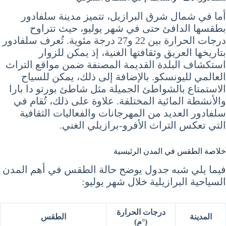
أما في شمال شرق البرازيل، تتميز مدينة سلفادور
بطقسها الدافئ حتى في شهر يوليو، حيث تتراوح
درجات الحرارة بين 22 و27 درجة مئوية. تُعرف سلفادور
بتاريخها العريق وثقافتها الغنية، إذ يمكن للزوار
استكشاف البلدة القديمة المصنفة ضمن مواقع التراث
العالمي لليونسكو. بالإضافة إلى ذلك، يمكن للسياح
الاستمتاع بالشواطئ الجميلة مثل شاطئ بورتو دا بارا
والأنشطة المائية المختلفة. علاوة على ذلك، تُقام في
سلفادور العديد من المهرجانات والفعاليات الثقافية
التي تعكس التراث الأفرو-برازيلي الغني.
خلاصة الطقس في المدن الرئيسية
فيما يلي شبه جدول يوضح حالة الطقس في أهم المدن
السياحية البرازيلية خلال شهر يوليو:
درجات الحرارة
المدينة
الطقس
(°م)