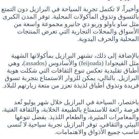
وأخيراً، لا تكتمل تجربة السياحة في البرازيل دون التمتع
بالتسوق وتذوق المأكولات المحلية. توفر المدن الكبرى
مثل ساو باولو وريو دي جانيرو مجموعة واسعة من
الأسواق والمحلات التجارية التي تعرض المنتجات
المحلية والحرف اليدوية.
بالإضافة إلى ذلك، تشتهر البرازيل بمأكولاتها الشهية
مثل الفيجوادا (feijoada) والأسادوس (assados)، وهي
أطباق تقليدية تعكس تنوع الثقافات التي شكلت هوية
البرازيل. بالتالي، يمكن للزوار الاستمتاع بتجربة تسوق
فريدة وتذوق أطباق لذيذة تعزز من متعة زيارتهم للبلاد.
باختصار، السياحة في البرازيل خلال شهر يوليو تُعد
فرصة رائعة للاستمتاع بالطبيعة الخلابة، والثقافة الغنية،
والمغامرات المثيرة، والطعام اللذيذ. بفضل تنوعها
البيئي والثقافي، توفر البرازيل تجربة سياحية لا تُنسى
تناسب جميع الأذواق والاهتمامات.