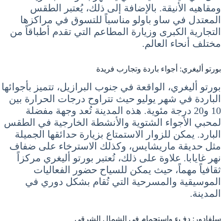
ومقاهيه الأنيقة. بالإضافة إلى ذلك، يُعتبر الطقس
المعتدل في ساو باولو مناسباً للتسوق في مراكزها
التجارية الكبرى وزيارة المطاعم التي تقدم أطباقاً من
مختلف أنحاء العالم.
بورتو أليغري: أجواء باردة وتجارب فريدة
بورتو أليغري، الواقعة في جنوب البرازيل، تتميز بأجوائها
الباردة في شهر يوليو حيث تتراوح درجات الحرارة بين
10 و20 درجة مئوية. هذه المدينة تُعد وجهة مفضلة
لمحبي الأجواء الشتوية والأنشطة الخارجية في الطقس
البارد. يمكن للزوار الاستمتاع بزيارة حدائقها الجميلة
مثل حديقة ماريشايس، وكذلك الاسترخاء على ضفاف
نهر غايابا. علاوة على ذلك، تُعتبر بورتو أليغري مركزاً
ثقافياً مهماً، حيث يمكن للسياح حضور الفعاليات
الموسيقية والمسرحية التي تُقام بشكل دوري في
المدينة.
سلفادور: دفء واستجمام في الشمال الشرقي