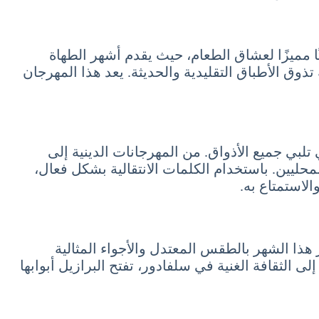
ا مميزًا لعشاق الطعام، حيث يقدم أشهر الطهاة
ق الأطباق التقليدية والحديثة. يعد هذا المهرجان
يار May مليء بالفعاليات والمهرجانات التي تلبي جميع الأذواق. من المهرجانات الدينية إلى
لمحليين. باستخدام الكلمات الانتقالية بشكل فعال،
لاستمتاع به.
 هذا الشهر بالطقس المعتدل والأجواء المثالية
 الثقافة الغنية في سلفادور، تفتح البرازيل أبوابها