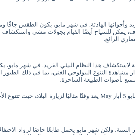
د وأجوائها الهادئة. في شهر مايو، يكون الطقس جافًا ومعتد
جاف، يمكن للسياح أيضًا القيام بجولات مشي واستكشاف ا
ماري الرائع.
 لاستكشاف هذا النظام البيئي الفريد. في شهر مايو، يك
مشاهدة التنوع البيولوجي الغني، بما في ذلك الطيور النا
لتمتع بأصوات الطبيعة الساحرة.
في الختام، يمكن القول بأن السياحة في البرازيل شهر مايو 5 أيار May يعد و
ر السنة، ولكن شهر مايو يحمل طابعًا خاصًا لرواد الاحتفا