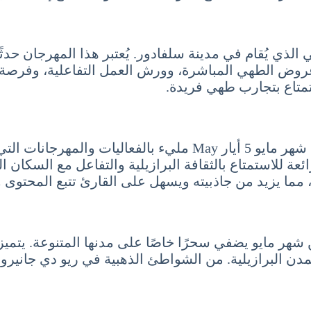
لذي يُقام في مدينة سلفادور. يُعتبر هذا المهرجان حدثً
روض الطهي المباشرة، وورش العمل التفاعلية، وفرصة تذو
تمتاع بتجارب طهي فريدة.
في الختام، يمكن القول بأن موسم السياحة في البرازيل شهر مايو 5 أ
ئعة للاستمتاع بالثقافة البرازيلية والتفاعل مع السكان ا
ا يزيد من جاذبيته ويسهل على القارئ تتبع المحتوى وا
ن شهر مايو يضفي سحرًا خاصًا على مدنها المتنوعة. يتميز
 البرازيلية. من الشواطئ الذهبية في ريو دي جانيرو إلى