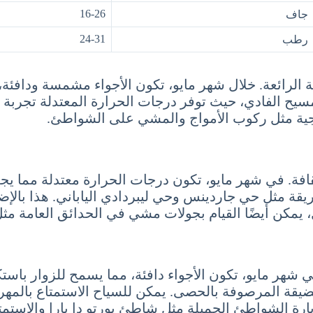
16-26
جاف
24-31
رطب
ة الرائعة. خلال شهر مايو، تكون الأجواء مشمسة ودافئة، 
يح الفادي، حيث توفر درجات الحرارة المعتدلة تجربة م
رجية مثل ركوب الأمواج والمشي على الشواطئ.
قافة. في شهر مايو، تكون درجات الحرارة معتدلة مما يجع
يقة مثل حي جاردينس وحي ليبردادي الياباني. هذا بالإض
يمكن أيضًا القيام بجولات مشي في الحدائق العامة مثل ح
 شهر مايو، تكون الأجواء دافئة، مما يسمح للزوار باستك
 الضيقة المرصوفة بالحصى. يمكن للسياح الاستمتاع بالم
يارة الشواطئ الجميلة مثل شاطئ بورتو دا بارا والاستمتا