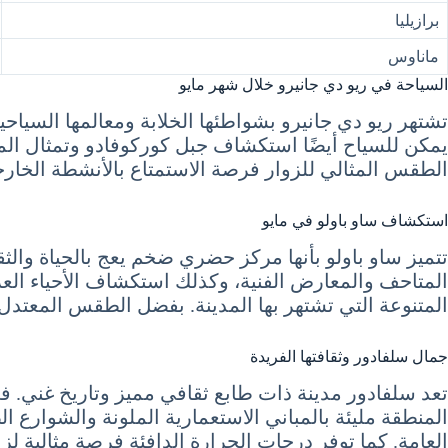
برازيليا
ماناوس
السياحة في ريو دي جانيرو خلال شهر مايو
تشتهر ريو دي جانيرو بشواطئها الخلابة ومعالمها السياحي
يمكن للسياح أيضًا استكشاف جبل كوركوفادو وتمثال المس
الطقس المثالي للزوار فرصة الاستمتاع بالأنشطة الخا
استكشاف ساو باولو في مايو
تتميز ساو باولو بأنها مركز حضري ضخم يعج بالحياة والث
المتاحف والمعارض الفنية، وكذلك استكشاف الأحياء العر
المتنوعة التي تشتهر بها المدينة. بفضل الطقس المعتدل، 
جمال سلفادور وثقافتها الفريدة
تعد سلفادور مدينة ذات طابع ثقافي مميز وتاريخ غني. في
المنطقة مليئة بالمباني الاستعمارية الملونة والشوارع
العامة. كما توفر درجات الحرارة الدافئة فرصة مثالية لز