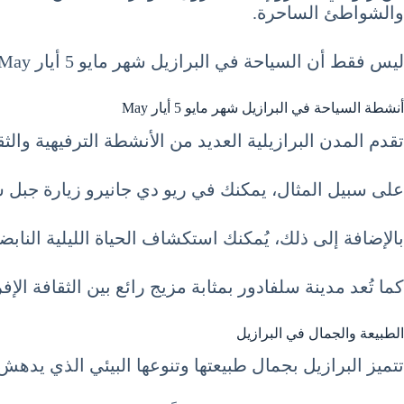
والشواطئ الساحرة.
ليس فقط أن السياحة في البرازيل شهر مايو 5 أيار May تعتبر مثالية، ولكنها أيضًا تقدم تجارب لا تُنسى للمسافرين.
أنشطة السياحة في البرازيل شهر مايو 5 أيار May
تقدم المدن البرازيلية العديد من الأنشطة الترفيهية والث
على سبيل المثال، يمكنك في ريو دي جانيرو زيارة جبل شو
بالإضافة إلى ذلك، يُمكنك استكشاف الحياة الليلية النابض
كما تُعد مدينة سلفادور بمثابة مزيج رائع بين الثقافة الإف
الطبيعة والجمال في البرازيل
تتميز البرازيل بجمال طبيعتها وتنوعها البيئي الذي يده