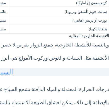
كينغستون (جامايكا)
مشمس
سانت جونز (أنتيغوا وبربودا)
غائم 
بورت أو برنس (هايتي)
مش
هافانا (كوبا)
مش
الأنشطة الخارجية المثالية
وبالنسبة للأنشطة الخارجية، يتمتع الزوار بفرص لا حصر له
الأنشطة مثل السباحة والغوص وركوب الأمواج هي أبرز ما يميز السياحة
السياحة ف
درجات الحرارة المعتدلة والمياه الدافئة تشجع السياح 
بالإضافة إلى ذلك، يمكن لعشاق الطبيعة الاستمتاع بالم