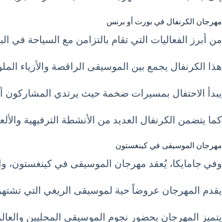
مهرجان الكرنفال في بورت أو برنس
من أبرز الفعاليات التي تقام بالتزامن مع السياحة في البحر الكاريبي شهر يناير 1 كانون الثاني January هو 
هذا الكرنفال يجمع بين الموسيقى الراقصة والأزياء الملو
يبدأ الاحتفال بمسيرات ضخمة حيث يرتدي المشاركون أزياء
كما يتضمن الكرنفال العديد من الأنشطة الترفيهية والألع
مهرجان الموسيقى في كينغستون
وفي جامايكا، يُعقد مهرجان الموسيقى في كينغستون، وال
يقدم المهرجان عروضاً حية لموسيقى الريغي التي تشتهر 
يتميز المهرجان بحضور نجوم الموسيقى المحليين والعالمي