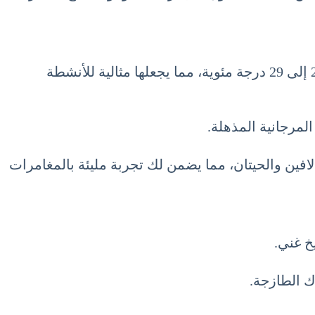
عندما نتحدث عن الطقس في شهر يناير في البحر الكاريبي، يجب أن نذكر أن درجات الحرارة تتراوح عادة بين 24 إلى 29 درجة مئوية، مما يجعلها مثالية للأنشطة
لمرجانية المذهلة.
لافين والحيتان، مما يضمن لك تجربة مليئة بالمغامرات
خ غني.
اك الطازجة.