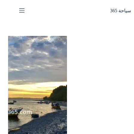
لتجاوز
لى
سياحة 365
لمحتوى