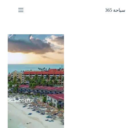
لتجاوز
لى
سياحة 365
لمحتوى