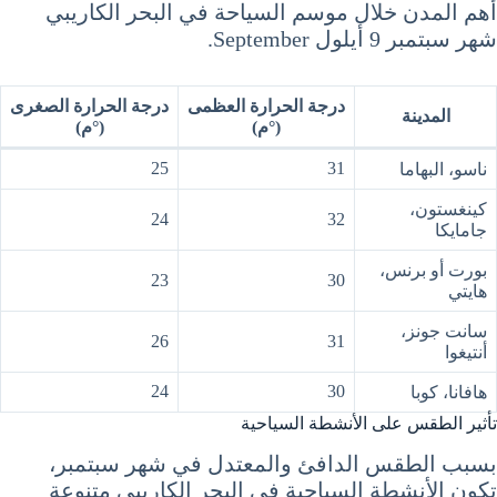
أهم المدن خلال موسم السياحة في البحر الكاريبي
شهر سبتمبر 9 أيلول September.
درجة الحرارة العظمى
درجة الحرارة الصغرى
المدينة
(°م)
(°م)
25
31
ناسو، البهاما
كينغستون،
24
32
جامايكا
بورت أو برنس،
23
30
هايتي
سانت جونز،
26
31
أنتيغوا
24
30
هافانا، كوبا
تأثير الطقس على الأنشطة السياحية
بسبب الطقس الدافئ والمعتدل في شهر سبتمبر،
تكون الأنشطة السياحية في البحر الكاريبي متنوعة