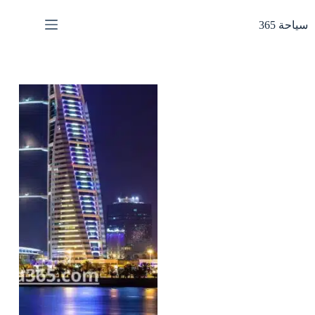
لتجاوز
لى
سياحة 365
لمحتوى