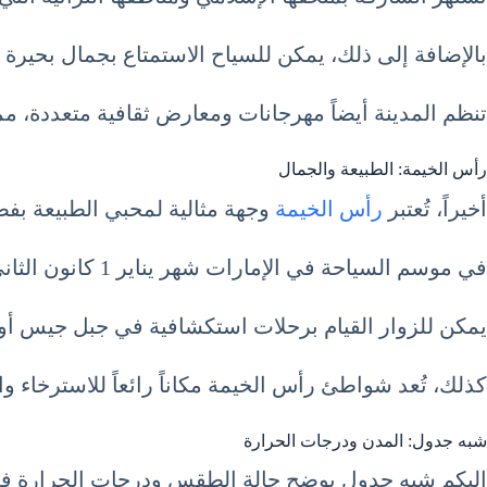
بالإضافة إلى ذلك، يمكن للسياح الاستمتاع بجمال بحيرة 
تنظم المدينة أيضاً مهرجانات ومعارض ثقافية متعددة، مما
رأس الخيمة: الطبيعة والجمال
أخيراً، تُعتبر
رأس الخيمة
وجهة مثالية لمحبي الطبيعة بفضل
في موسم السياحة في الإمارات شهر يناير 1 كانون الثاني January ، تتراوح درجات الحرارة في رأس الخيمة بين 15 و22 درجة مئوية، مما يوفر جواً منعشاً للسياح.
يمكن للزوار القيام برحلات استكشافية في جبل جيس أو 
كذلك، تُعد شواطئ رأس الخيمة مكاناً رائعاً للاسترخاء و
شبه جدول: المدن ودرجات الحرارة
إليكم شبه جدول يوضح حالة الطقس ودرجات الحرارة في أهم المدن خل