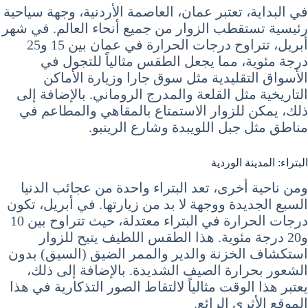
في البداية، تعتبر عمان، العاصمة الأردنية، وجهة سياحية
رئيسية تستقطب الزوار من جميع أنحاء العالم. في شهر
أبريل، تتراوح درجات الحرارة في عمان بين 15 و25
درجة مئوية، مما يجعل الطقس مثالياً للتجول في
الأسواق التقليدية مثل سوق جارا وزيارة الأماكن
التاريخية مثل القلعة والمدرج الروماني. بالإضافة إلى
ذلك، يمكن للزوار الاستمتاع بالمقاهي والمطاعم في
مناطق مثل جبل اللويبدة وشارع الرينبو.
البتراء: المدينة الوردية
ومن ناحية أخرى، تعد البتراء واحدة من عجائب الدنيا
السبع الجديدة ووجهة لا بد من زيارتها. في أبريل، تكون
درجات الحرارة في البتراء معتدلة، حيث تتراوح بين 10
و20 درجة مئوية. هذا الطقس اللطيف يتيح للزوار
استكشاف الخزنة والدير والممر الضيق (السيق) بدون
الشعور بحرارة الصيف الشديدة. بالإضافة إلى ذلك،
يعتبر هذا الوقت مثالياً لالتقاط الصور التذكارية في هذا
الموقع الأثري الرائع.