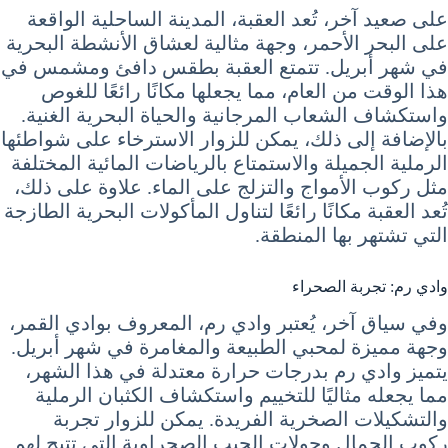
على صعيد آخر، تُعد العقبة، المدينة الساحلية الواقعة
على البحر الأحمر، وجهة مثالية لعشاق الأنشطة البحرية
في شهر أبريل. تتمتع العقبة بطقس دافئ ومشمس في
هذا الوقت من العام، مما يجعلها مكانًا رائعًا للغوص
واستكشاف الشعاب المرجانية والحياة البحرية الغنية.
بالإضافة إلى ذلك، يمكن للزوار الاسترخاء على شواطئها
الرملية الجميلة والاستمتاع بالرياضات المائية المختلفة
مثل ركوب الأمواج والتزلج على الماء. علاوة على ذلك،
تُعد العقبة مكانًا رائعًا لتناول المأكولات البحرية الطازجة
التي تشتهر بها المنطقة.
وادي رم: تجربة الصحراء
وفي سياق آخر، يُعتبر وادي رم، المعروف بوادي القمر،
وجهة مميزة لمحبي الطبيعة والمغامرة في شهر أبريل.
يتميز وادي رم بدرجات حرارة معتدلة في هذا الشهر،
مما يجعله مثاليًا للتخييم واستكشاف الكثبان الرملية
والتشكيلات الصخرية الفريدة. يمكن للزوار تجربة
ركوب الجمال وجولات الجيب الصحراوية التي تتيح لهم