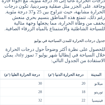
درجات الحرارة غالباً إلى 36 درجة مئوية، مع أجواء حارة
وجافة. على الجزر مثل صقلية وسردينيا، تكون درجات
الحرارة مشابهة، حيث تتراوح بين 25 و37 درجة مئوية.
رغم ذلك، تتمتع هذه المناطق بنسيم بحري منعش
يخفف من وطأة الحرارة، مما يجعلها وجهة مثالية
للسياحة الشاطئية والاستمتاع بالمياه الزرقاء الصافية.
جدول درجات الحرارة للمدن السياحية في يوليو
للحصول على نظرة أكثر وضوحاً حول درجات الحرارة
خلال السياحة في إيطاليا شهر يوليو 7 تموز July، يمكن
الاستفادة من الجدول التالي:
المدينة
درجة الحرارة الدنيا (°م)
درجة الحرارة العليا (°م)
30
20
ميلانو
28
18
تورينو
32
22
فينيسيا