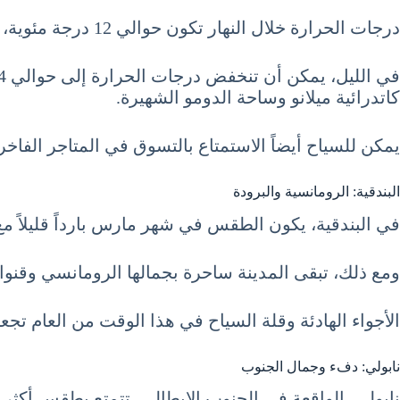
درجات الحرارة خلال النهار تكون حوالي 12 درجة مئوية، مما يتطلب ارتداء طبقات من الملابس للحفاظ على الدفء.
كاتدرائية ميلانو وساحة الدومو الشهيرة.
يمكن للسياح أيضاً الاستمتاع بالتسوق في المتاجر الفاخر
البندقية: الرومانسية والبرودة
في البندقية، يكون الطقس في شهر مارس بارداً قليلاً مع درجات حرارة تصل إلى حوالي 12 درجة م
ومع ذلك، تبقى المدينة ساحرة بجمالها الرومانسي وقنوات
الأجواء الهادئة وقلة السياح في هذا الوقت من العام تجع
نابولي: دفء وجمال الجنوب
نابولي، الواقعة في الجنوب الإيطالي، تتمتع بطقس أكثر د