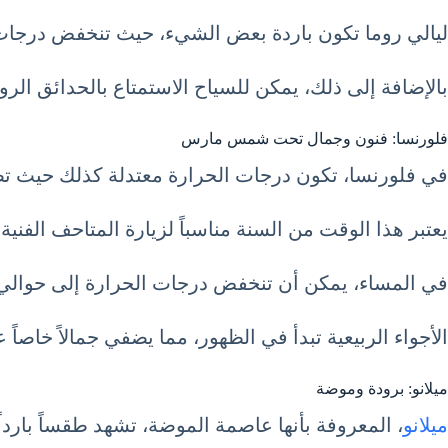
ليالي روما تكون باردة بعض الشيء، حيث تنخفض درجات الحرارة إلى حوالي 6 درجات مئوية، لذلك من الأفضل ا
بالإضافة إلى ذلك، يمكن للسياح الاستمتاع بالحدائق الروم
فلورنسا: فنون وجمال تحت شمس مارس
في فلورنسا، تكون درجات الحرارة معتدلة كذلك حيث تصل في النها
يعتبر هذا الوقت من السنة مناسباً لزيارة المتاحف الفني
في المساء، يمكن أن تنخفض درجات الحرارة إلى حوالي 5 درجات مئوية، لذا يُفضل ارتداء ملابس دافئ
الأجواء الربيعية تبدأ في الظهور، مما يضفي جمالاً خاصاً 
ميلانو: برودة وموضة
ميلانو
، المعروفة بأنها عاصمة الموضة، تشهد طقساً بارداً نسبي