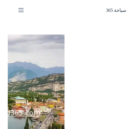
لتجاوز
لى
سياحة 365
لمحتوى