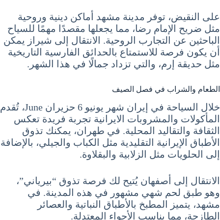
على النقيض، توفر مدينة مشهد أماكن دينية وروحية
مثل ضريح الإمام رضا، مما يجعلها مقصدًا مهمًا للسياح
الباحثين عن التجارب الروحية. الانتقال إلى شيراز يمكن
أن يكون فرصة للاستمتاع بالحدائق الفارسية التاريخية
مثل حديقة إرم، والتي تزداد جمالًا في هذا الشهر.
الطعام والشراب في فصل الصيف
خلال السياحة في إيران شهر يونيو 6 حزيران June، تُقدم
المأكولات والمشروبات الايرانية تجربة فريدة تعكس
الثقافة والتقاليد المحلية. في طهران، يمكنك تذوق
الأطباق الإيرانية التقليدية مثل الكباب والجيلي، بالإضافة
إلى الحلويات مثل الزلابية والبقلاوة.
الانتقال إلى أصفهان يُتيح لك فرصة تذوق “بيرياني”،
وهو طبق لحم شهي مشهور في هذه المدينة. في
مشهد، يتميز المطبخ بالأطباق النباتية والعصائر
الطازجة، مما يناسب الأجواء المعتدلة.