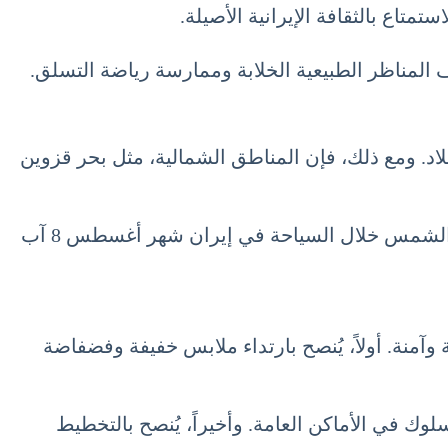
متاع بالثقافة الإيرانية الأصيلة.
 المناظر الطبيعية الخلابة وممارسة رياضة التسلق.
. ومع ذلك، فإن المناطق الشمالية، مثل بحر قزوين
بالإضافة إلى ذلك، يمكن للسياح الاستمتاع بالنسيم العليل على شواطئ الخليج الفارسي والاسترخاء تحت أشعة الشمس خلال السياحة في إيران شهر أغسطس 8 آب
 لضمان رحلة ممتعة وآمنة. أولاً، يُنصح بارتداء ملابس خفيفة وفضفاضة
لوك في الأماكن العامة. وأخيراً، يُنصح بالتخطيط