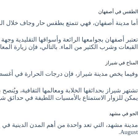
الطقس في أصفهان
أما مدينة أصفهان، فهي تتمتع بطقس حار وجاف خلال السياحة في إيران شهر أغسطس 8 آب August
تعتبر أصفهان بجوامعها الرائعة وأسواقها التقليدية وجهة
القبعات وشرب الكثير من الماء. بالتالي، فإن زيارة المعا
المناخ في شيراز
وفيما يخص مدينة شيراز، فإن درجات الحرارة في أغسطس تتراوح بين 25 و39 درجة مئوية، مما يجعلها من المدن الأكثر 
تشتهر شيراز بحدائقها الخلابة ومعالمها الثقافية، ويُنصح
يمكن للزوار الاستمتاع بالأمسيات اللطيفة في حدائق شير
الجو في مشهد
August.