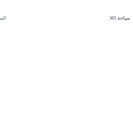
لتجاوز
لى
لمحتوى
سياحة 365
الس