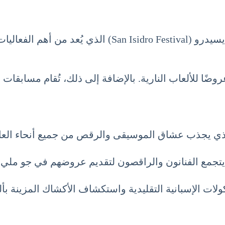
من جهة أخرى، تستضيف العاصمة مدريد مهرجان سان إيسيدرو 
ضًا للألعاب النارية. بالإضافة إلى ذلك، تُقام مسابقا
يتجمع الفنانون والراقصون لتقديم عروضهم في جو مليء با
لات الإسبانية التقليدية واستكشاف الأكشاك المزينة بأل