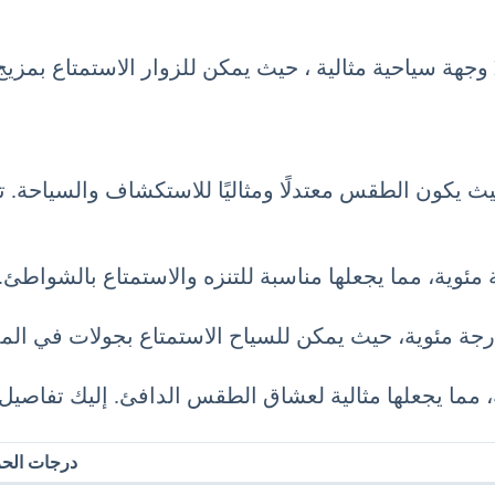
في الختام، تعد السياحة في إسبانيا شهر مايو 5 أيار May وجهة سياحية مثالية ، حيث 
حيث يكون الطقس معتدلًا ومثاليًا للاستكشاف والسياحة. ت
درجات الحر