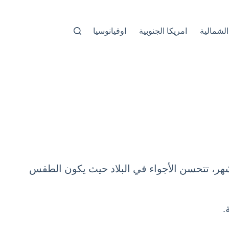
الشمالية
امريكا الجنوبية
اوقيانوسيا
 السياحية جذباً في العالم، ولا سيما في شهر مايو (4 أيار May). خلال هذا الشهر، تتحسن الأجواء في البلاد حيث يكون الطقس
.