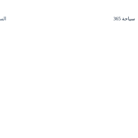
لتجاوز
لى
لمحتوى
سياحة 365
الس