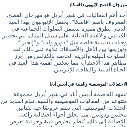
مهرجان الفصح الإثيوبي (فاسكا)
أحد أهم الفعاليات في شهر أبريل هو مهرجان الفصح،
المعروف باسم “فاسكا”. يحتفل الإثيوبيون بهذا العيد
الديني بطرق مميزة تتضمن الصلوات الجماعية في
الكنائس والأعياد العائلية. على سبيل المثال، يتم تحضير
وجبات تقليدية خاصة مثل “دورو وات” و”إنجيرا”،
وتوزيعها بين الأهل والأصدقاء. علاوة على ذلك، تُعد
الصلوات الليلية والزينة الخاصة بالكنائس من أبرز
مظاهر هذا الاحتفال، مما يعكس أهمية هذا العيد في
الحياة الدينية والثقافية للإثيوبيين.
الاحتفالات الموسيقية والفنية في أديس أبابا
تشهد العاصمة أديس أبابا في شهر أبريل مجموعة
متنوعة من الفعاليات الموسيقية والفنية. تقام العديد من
الحفلات الموسيقية التي تضم عروضًا حية لفنانين
محليين ودوليين، مما يخلق أجواءً احتفالية رائعة.
بالإضافة إلى ذلك، تُنظم معارض فنية وحرفية تعرض