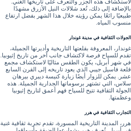
لاستكشاف هذه الجزر والتعرف على تاريخها الغني.
بالإضافة إلى ذلك، تُعد شلالات النيل الأزرق مشهدًا
طبيعيًا رائعًا يمكن رؤيته خلال هذا الشهر بفضل ارتفاع
منسوب المياه.
الجولات الثقافية في مدينة غوندار
غوندار، المعروفة بقلعتها التاريخية وأديرتها الجميلة،
تقدم للسياح فرصة لاكتشاف جانب آخر من تاريخ إثيوبيا.
في شهر أبريل، يكون الطقس مثاليًا لاستكشاف مجمع
قلعة فاسيل جيبي الذي يعود تاريخه إلى القرن السابع
عشر. يمكن للزوار أيضًا زيارة كنيسة ديبري بيرهان
سلاس، التي تشتهر برسوماتها الجدارية الجميلة. هذه
الجولة الثقافية تتيح للسياح فهم أعمق لتاريخ إثيوبيا
وعظمتها.
التجارب الثقافية في هرر
هرر، المدينة التاريخية المسورة، تقدم تجربة ثقافية غنية
في أبريل. تُعرف هرر بشوارعها الضيقة وأسواقها