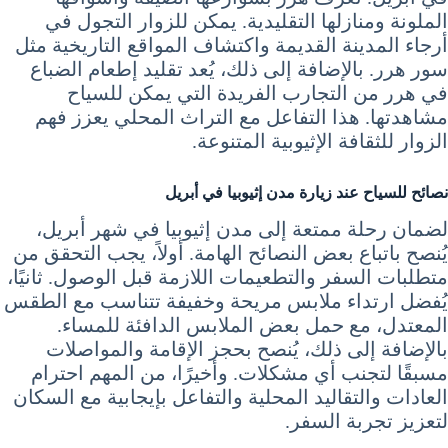
الملونة ومنازلها التقليدية. يمكن للزوار التجول في
أرجاء المدينة القديمة واكتشاف المواقع التاريخية مثل
سور هرر. بالإضافة إلى ذلك، يُعد تقليد إطعام الضباع
في هرر من التجارب الفريدة التي يمكن للسياح
مشاهدتها. هذا التفاعل مع التراث المحلي يعزز فهم
الزوار للثقافة الإثيوبية المتنوعة.
نصائح للسياح عند زيارة مدن إثيوبيا في أبريل
لضمان رحلة ممتعة إلى مدن إثيوبيا في شهر أبريل،
يُنصح باتباع بعض النصائح الهامة. أولاً، يجب التحقق من
متطلبات السفر والتطعيمات اللازمة قبل الوصول. ثانيًا،
يُفضل ارتداء ملابس مريحة وخفيفة تتناسب مع الطقس
المعتدل، مع حمل بعض الملابس الدافئة للمساء.
بالإضافة إلى ذلك، يُنصح بحجز الإقامة والمواصلات
مسبقًا لتجنب أي مشكلات. وأخيرًا، من المهم احترام
العادات والتقاليد المحلية والتفاعل بإيجابية مع السكان
لتعزيز تجربة السفر.