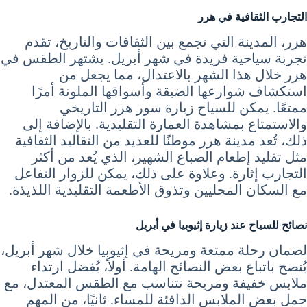
التجارب الثقافية في هرر
هرر، المدينة التي تجمع بين الثقافات والتاريخ، تقدم
تجربة سياحية فريدة في شهر أبريل. يشتهر الطقس في
هرر خلال هذا الشهر بالاعتدال، مما يجعل من
استكشاف شوارعها الضيقة وأسواقها الملونة أمرًا
ممتعًا. يمكن للسياح زيارة سور هرر التاريخي
والاستمتاع بمشاهدة العمارة التقليدية. بالإضافة إلى
ذلك، تُعد مدينة هرر موطنًا للعديد من التقاليد الثقافية
مثل تقليد إطعام الضباع الشهير، الذي يُعد من أكثر
التجارب إثارة. وعلاوة على ذلك، يمكن للزوار التفاعل
مع السكان المحليين وتذوق الأطعمة التقليدية اللذيذة.
نصائح للسياح عند زيارة إثيوبيا في أبريل
لضمان رحلة ممتعة ومريحة في إثيوبيا خلال شهر أبريل،
يُنصح باتباع بعض النصائح الهامة. أولاً، يُفضل ارتداء
ملابس خفيفة ومريحة تتناسب مع الطقس المعتدل، مع
حمل بعض الملابس الدافئة للمساء. ثانيًا، من المهم