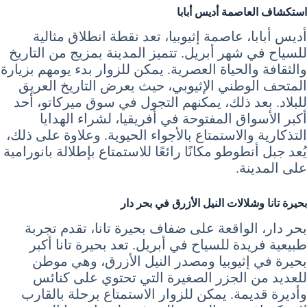
استكشاف العاصمة أديس أبابا
أديس أبابا، عاصمة إثيوبيا، تعد نقطة انطلاق مثالية
للسياح في شهر أبريل. تتميز المدينة بمزيج من التاريخ
والثقافة والحياة العصرية. يمكن للزوار بدء يومهم بزيارة
المتحف الوطني الإثيوبي، حيث يعرض التاريخ العريق
للبلاد. بعد ذلك، يمكنهم التجول في سوق ميركاتو، أحد
أكبر الأسواق المفتوحة في أفريقيا، لشراء الهدايا
التذكارية والاستمتاع بالأجواء الحيوية. وعلاوة على ذلك،
يُعد جبل أنطوطو مكانًا رائعًا للاستمتاع بإطلالة بانورامية
على المدينة.
بحيرة تانا وشلالات النيل الأزرق في بحر دار
بحر دار، الواقعة على ضفاف بحيرة تانا، تقدم تجربة
طبيعية فريدة للسياح في أبريل. تعد بحيرة تانا أكبر
بحيرة في إثيوبيا ومصدر النيل الأزرق، وهي موطن
للعديد من الجزر الصغيرة التي تحتوي على كنائس
وأديرة قديمة. يمكن للزوار الاستمتاع برحلة بالقارب