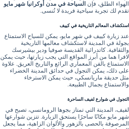
الهواء الطلق، فإن
السياحة في مدن أوكرانيا شهر مايو
تقدم لك تجربة سياحية فريدة لا تُنسى.
استكشاف المعالم التاريخية في كييف
عند زيارة كييف في شهر مايو، يمكن للسياح الاستمتاع
بجولة في المدينة لاستكشاف معالمها التاريخية
والثقافية. كاتدرائية القديسة صوفيا ودير بيشيرسك
لافرا هما من أبرز المواقع التي يجب زيارتها، حيث يمكن
الاستمتاع بالفن المعماري الرائع والتاريخ العريق. علاوة
على ذلك، يمكن التجول في حدائق المدينة الخضراء
مثل حديقة ماريانسكي، حيث يمكن الاسترخاء
والاستمتاع بجمال الطبيعة.
التجول في شوارع لفيف الساحرة
لفيف، المدينة التي تمتاز بجوها الرومانسي، تصبح في
شهر مايو مكانًا ساحرًا يستحق الزيارة. تتزين شوارعها
المرصوفة بالحصى بالزهور والألوان الزاهية، مما يجعل