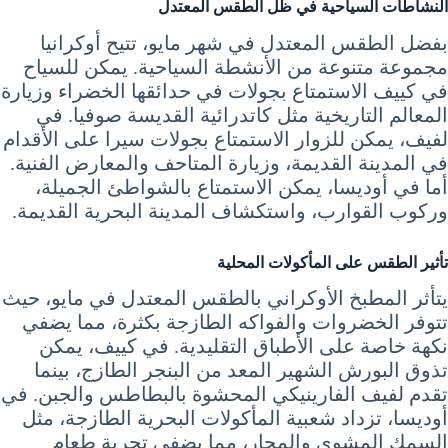
النشاطات السياحية في ظل الطقس المعتدل
بفضل الطقس المعتدل في شهر مايو، تتيح أوكرانيا
مجموعة متنوعة من الأنشطة السياحية. يمكن للسياح
في كييف الاستمتاع بجولات في حدائقها الخضراء وزيارة
المعالم التاريخية مثل كاتدرائية القديسة صوفيا. في
لفيف، يمكن للزوار الاستمتاع بجولات سيرا على الأقدام
في المدينة القديمة، وزيارة المتاحف والمعارض الفنية.
أما في أوديسا، يمكن الاستمتاع بالشواطئ الجميلة،
وركوب القوارب، واستكشاف المدينة البحرية القديمة.
تأثير الطقس على المأكولات المحلية
يتأثر المطبخ الأوكراني بالطقس المعتدل في مايو، حيث
تتوفر الخضروات والفواكه الطازجة بكثرة، مما يضفي
نكهة خاصة على الأطباق التقليدية. في كييف، يمكن
تذوق البورش الشهير المعد من البنجر الطازج، بينما
تقدم لفيف الفارينيكي المحشوة بالبطاطس والجبن. في
أوديسا، تزداد شعبية المأكولات البحرية الطازجة، مثل
السمك المشوي والمحار، مما يضفي تجربة طعام