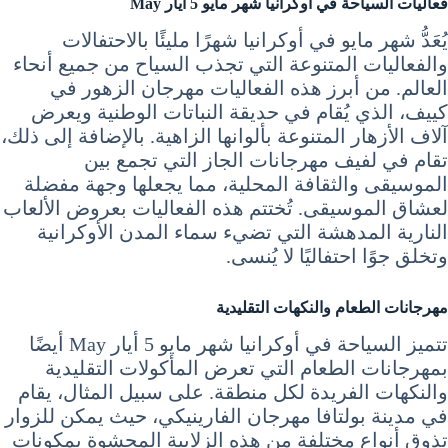
فعاليات
السياحة في أوكرانيا شهر مايو 5 أيار May
يُعَدُّ شهر مايو في أوكرانيا شهرًا مليئًا بالاحتفالات
والفعاليات المتنوعة التي تجذب السياح من جميع أنحاء
العالم. من أبرز هذه الفعاليات مهرجان الزهور في
كييف، الذي يُقام في حديقة النباتات الوطنية ويعرض
آلاف الأزهار المتنوعة بألوانها الزاهية. بالإضافة إلى ذلك،
تقام في لفيف مهرجانات الجاز التي تجمع بين
الموسيقى والثقافة المحلية، مما يجعلها وجهة مفضلة
لعشاق الموسيقى. تُختتم هذه الفعاليات بعروض الألعاب
النارية المدهشة التي تضيء سماء المدن الأوكرانية
وتخلق جوًا احتفاليًا لا يُنسى.
مهرجانات الطعام والنكهات التقليدية
تتميز السياحة في أوكرانيا شهر مايو 5 أيار May أيضًا
بمهرجانات الطعام التي تعرض المأكولات التقليدية
والنكهات الفريدة لكل منطقة. على سبيل المثال، يقام
في مدينة بولتافا مهرجان الفارينيكي، حيث يمكن للزوار
تذوق أنواع مختلفة من هذه الزلابية المحشوة بمكونات