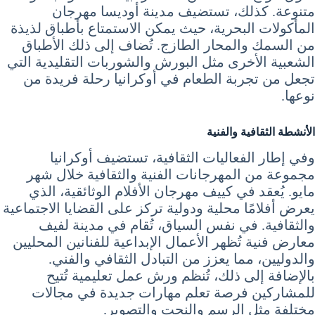
متنوعة. كذلك، تستضيف مدينة أوديسا مهرجان
المأكولات البحرية، حيث يمكن الاستمتاع بأطباق لذيذة
من السمك والمحار الطازج. تُضاف إلى ذلك الأطباق
الشعبية الأخرى مثل البورش والشوربات التقليدية التي
تجعل من تجربة الطعام في أوكرانيا رحلة فريدة من
نوعها.
الأنشطة الثقافية والفنية
وفي إطار الفعاليات الثقافية، تستضيف أوكرانيا
مجموعة من المهرجانات الفنية والثقافية خلال شهر
مايو. يُعقد في كييف مهرجان الأفلام الوثائقية، الذي
يعرض أفلامًا محلية ودولية تركز على القضايا الاجتماعية
والثقافية. في نفس السياق، تُقام في مدينة لفيف
معارض فنية تُظهر الأعمال الإبداعية للفنانين المحليين
والدوليين، مما يعزز من التبادل الثقافي والفني.
بالإضافة إلى ذلك، تُنظم ورش عمل تعليمية تُتيح
للمشاركين فرصة تعلم مهارات جديدة في مجالات
مختلفة مثل الرسم والنحت والتصوير.