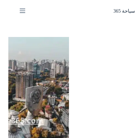
لتجاوز
لى
سياحة 365
لمحتوى