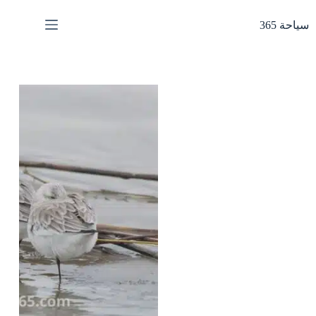
لتجاوز
لى
سياحة 365
لمحتوى